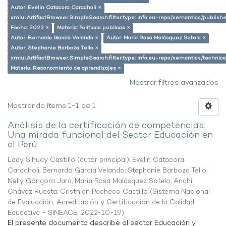
Autor: Evelin Catacora Caracholi ×
xmlui.ArtifactBrowser.SimpleSearch.filter.type: info:eu-repo/semantics/publish
Fecha: 2022 ×
Materia: Políticas públicas ×
Autor: Bernardo García Velando ×
Autor: María Rosa Malásquez Sotelo ×
Autor: Stephanie Barboza Tello ×
xmlui.ArtifactBrowser.SimpleSearch.filter.type: info:eu-repo/semantics/techni
Materia: Reconomiento de aprendizajes ×
Mostrar filtros avanzados
Mostrando ítems 1-1 de 1
Análisis de la certificación de competencias:
Una mirada funcional del Sector Educación en
el Perú
Lady Sihuay Castillo (autor principal)
;
Evelin Catacora
Caracholi
;
Bernardo García Velando
;
Stephanie Barboza Tello
;
Nelly Góngora Jara
;
María Rosa Malásquez Sotelo
;
Anahí
Chávez Ruesta
;
Cristhian Pacheco Castillo
(
Sistema Nacional
de Evaluación, Acreditación y Certificación de la Calidad
Educativa - SINEACE
,
2022-10-19
)
El presente documento describe al sector Educación y