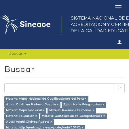
Camb
nave
Buscar
Buscar
Ir
Materia: Marco Nacional de Cualificaciones del Perú ×
Autor: Cristhian Pacheco Castillo ×
Autor: Nelly Góngora Jara ×
Materia: Mapa funcional ×
Materia: Recursos humanos ×
Materia: Educación ×
Materia: Certificación de Competencias ×
Autor: Anahí Chávez Ruesta ×
Materia: http://purl.org/pe-repo/ocde/ford#5.03.01 ×