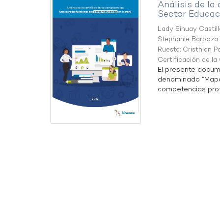
Análisis de la
Sector Educaci
Lady Sihuay Castill
Stephanie Barboza 
Ruesta
;
Cristhian P
Certificación de l
El presente docum
denominado “Mapa 
competencias profe