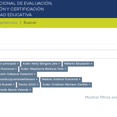
mpetencias
Buscar
or principal) ×
Autor: Nelly Góngora Jara ×
Materia: Educación ×
 funcional ×
Autor: Stephanie Barboza Tello ×
velin Catacora Caracholi ×
emantics/publishedVersion ×
Materia: Análisis funcional ×
z Ruesta ×
Fecha: 2022 ×
Autor: Cristhian Pacheco Castillo ×
nardo García Velando ×
Mostrar filtros a