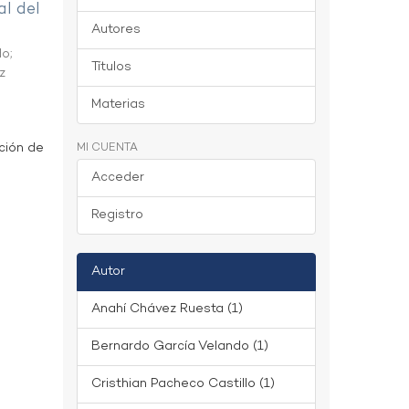
al del
Autores
do
;
Títulos
z
Materias
ción de
MI CUENTA
Acceder
Registro
Autor
Anahí Chávez Ruesta (1)
Bernardo García Velando (1)
Cristhian Pacheco Castillo (1)