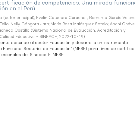
 certificación de competencias: Una mirada funcion
ón en el Perú
o (autor principal)
;
Evelin Catacora Caracholi
;
Bernardo García Velan
Tello
;
Nelly Góngora Jara
;
María Rosa Malásquez Sotelo
;
Anahí Cháve
acheco Castillo
(
Sistema Nacional de Evaluación, Acreditación y
a Calidad Educativa - SINEACE
,
2022-10-19
)
ento describe al sector Educación y desarrolla un instrumento
Funcional Sectorial de Educación” (MFSE) para fines de certifica
sionales del Sineace. El MFSE ...