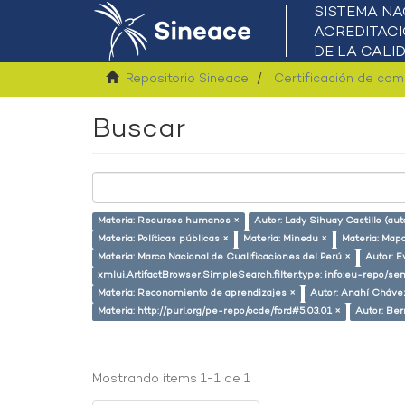
Repositorio Sineace
Certificación de co
Buscar
Materia: Recursos humanos ×
Autor: Lady Sihuay Castillo (aut
Materia: Políticas públicas ×
Materia: Minedu ×
Materia: Mapa
Materia: Marco Nacional de Cualificaciones del Perú ×
Autor: E
xmlui.ArtifactBrowser.SimpleSearch.filter.type: info:eu-repo/s
Materia: Reconomiento de aprendizajes ×
Autor: Anahí Cháve
Materia: http://purl.org/pe-repo/ocde/ford#5.03.01 ×
Autor: Ber
Mostrando ítems 1-1 de 1