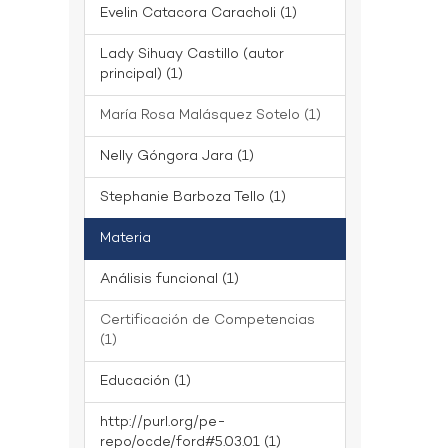
Evelin Catacora Caracholi (1)
Lady Sihuay Castillo (autor
principal) (1)
María Rosa Malásquez Sotelo (1)
Nelly Góngora Jara (1)
Stephanie Barboza Tello (1)
Materia
Análisis funcional (1)
Certificación de Competencias
(1)
Educación (1)
http://purl.org/pe-
repo/ocde/ford#5.03.01 (1)