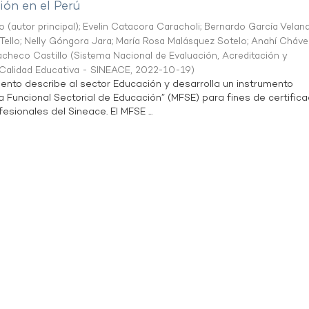
ón en el Perú
o (autor principal)
;
Evelin Catacora Caracholi
;
Bernardo García Velan
Tello
;
Nelly Góngora Jara
;
María Rosa Malásquez Sotelo
;
Anahí Cháve
acheco Castillo
(
Sistema Nacional de Evaluación, Acreditación y
a Calidad Educativa - SINEACE
,
2022-10-19
)
ento describe al sector Educación y desarrolla un instrumento
Funcional Sectorial de Educación” (MFSE) para fines de certifica
sionales del Sineace. El MFSE ...