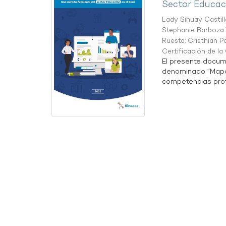
Sector Educaci
Lady Sihuay Castill
Stephanie Barboza 
Ruesta
;
Cristhian P
Certificación de l
El presente docum
denominado “Mapa 
competencias profe