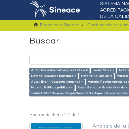
Repositorio Sineace
Certificación de co
Buscar
Autor: María Rosa Malásquez Sotelo ×
Fecha: 2022 ×
Materi
Materia: Recursos humanos ×
Materia: Educación ×
Materia
Autor: Evelin Catacora Caracholi ×
Materia: Reconomiento de 
Materia: Políticas públicas ×
Autor: Bernardo García Velando ×
xmlui.ArtifactBrowser.SimpleSearch.filter.type: info:eu-repo/
Mostrando ítems 1-1 de 1
Análisis de la