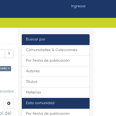
Ingresar
Buscar por
Comunidades & Colecciones
Ir
Por fecha de publicación
inedu ×
Autores
Títulos
vanzados
Materias
Esta comunidad
al del
Por fecha de publicación