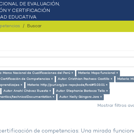
mpetencias
Buscar
a: Marco Nacional de Cualificaciones del Perú ×
Materia: Mapa funcional ×
: Certificación de Competencias ×
Autor: Cristhian Pacheco Castillo ×
Materia: M
aprendizajes ×
Materia: http://purl.org/pe-repo/ocde/ford#5.03.01 ×
Autor: Anahí Chávez Ruesta ×
Autor: Stephanie Barboza Tello ×
semantics/technicalDocumentation ×
Autor: Nelly Góngora Jara ×
Mostrar filtros a
 certificación de competencias: Una mirada funcion