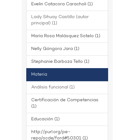
Evelin Catacora Caracholi (1)
Lady Sihuay Castillo (autor
principal) (1)
María Rosa Malásquez Sotelo (1)
Nelly Góngora Jara (1)
Stephanie Barboza Tello (1)
Materia
Análisis funcional (1)
Certificación de Competencias
(1)
Educación (1)
http://purl.org/pe-
repo/ocde/ford#5.03.01 (1)