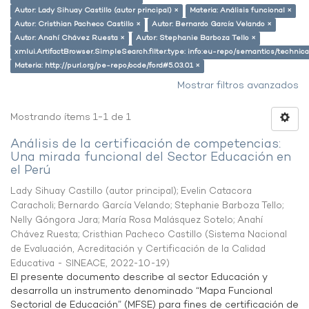
Autor: Lady Sihuay Castillo (autor principal) ×
Materia: Análisis funcional ×
Autor: Cristhian Pacheco Castillo ×
Autor: Bernardo García Velando ×
Autor: Anahí Chávez Ruesta ×
Autor: Stephanie Barboza Tello ×
xmlui.ArtifactBrowser.SimpleSearch.filter.type: info:eu-repo/semantics/techni
Materia: http://purl.org/pe-repo/ocde/ford#5.03.01 ×
Mostrar filtros avanzados
Mostrando ítems 1-1 de 1
Análisis de la certificación de competencias:
Una mirada funcional del Sector Educación en
el Perú
Lady Sihuay Castillo (autor principal)
;
Evelin Catacora
Caracholi
;
Bernardo García Velando
;
Stephanie Barboza Tello
;
Nelly Góngora Jara
;
María Rosa Malásquez Sotelo
;
Anahí
Chávez Ruesta
;
Cristhian Pacheco Castillo
(
Sistema Nacional
de Evaluación, Acreditación y Certificación de la Calidad
Educativa - SINEACE
,
2022-10-19
)
El presente documento describe al sector Educación y
desarrolla un instrumento denominado “Mapa Funcional
Sectorial de Educación” (MFSE) para fines de certificación de