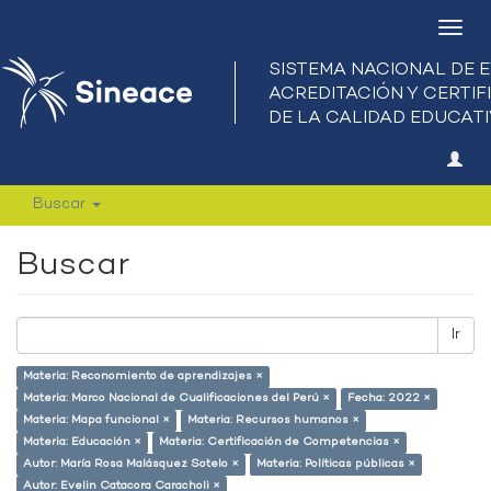
Camb
nave
Buscar
Buscar
Ir
Materia: Reconomiento de aprendizajes ×
Materia: Marco Nacional de Cualificaciones del Perú ×
Fecha: 2022 ×
Materia: Mapa funcional ×
Materia: Recursos humanos ×
Materia: Educación ×
Materia: Certificación de Competencias ×
Autor: María Rosa Malásquez Sotelo ×
Materia: Políticas públicas ×
Autor: Evelin Catacora Caracholi ×