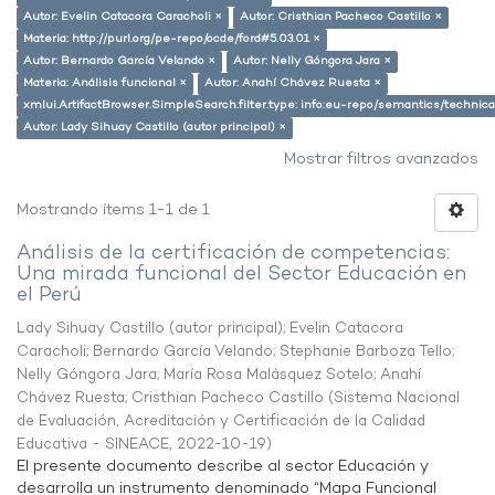
Autor: Evelin Catacora Caracholi ×
Autor: Cristhian Pacheco Castillo ×
Materia: http://purl.org/pe-repo/ocde/ford#5.03.01 ×
Autor: Bernardo García Velando ×
Autor: Nelly Góngora Jara ×
Materia: Análisis funcional ×
Autor: Anahí Chávez Ruesta ×
xmlui.ArtifactBrowser.SimpleSearch.filter.type: info:eu-repo/semantics/techni
Autor: Lady Sihuay Castillo (autor principal) ×
Mostrar filtros avanzados
Mostrando ítems 1-1 de 1
Análisis de la certificación de competencias:
Una mirada funcional del Sector Educación en
el Perú
Lady Sihuay Castillo (autor principal)
;
Evelin Catacora
Caracholi
;
Bernardo García Velando
;
Stephanie Barboza Tello
;
Nelly Góngora Jara
;
María Rosa Malásquez Sotelo
;
Anahí
Chávez Ruesta
;
Cristhian Pacheco Castillo
(
Sistema Nacional
de Evaluación, Acreditación y Certificación de la Calidad
Educativa - SINEACE
,
2022-10-19
)
El presente documento describe al sector Educación y
desarrolla un instrumento denominado “Mapa Funcional