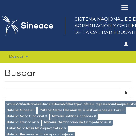
Camb
nave
Buscar
Buscar
Ir
xmlui.ArtifactBrowser.SimpleSearch.filter.type: info:eu-repo/semantics/publish
Materia: Minedu ×
Materia: Marco Nacional de Cualificaciones del Perú ×
Materia: Mapa funcional ×
Materia: Políticas públicas ×
Materia: Educación ×
Materia: Certificación de Competencias ×
Autor: María Rosa Malásquez Sotelo ×
Materia: Reconomiento de aprendizajes ×