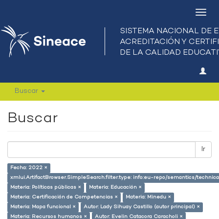
Camb
nave
Buscar
Buscar
Ir
Fecha: 2022 ×
xmlui.ArtifactBrowser.SimpleSearch.filter.type: info:eu-repo/semantics/techni
Materia: Políticas públicas ×
Materia: Educación ×
Materia: Certificación de Competencias ×
Materia: Minedu ×
Materia: Mapa funcional ×
Autor: Lady Sihuay Castillo (autor principal) ×
Materia: Recursos humanos ×
Autor: Evelin Catacora Caracholi ×