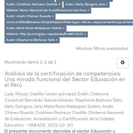
Autor: Cristhian Pacheco Castillo ×
Autor: Nelly Góngora Jara ×
Materia: Marco Nacional de Cualificaciones del Perú ×
Autor: Anahí Chávez Ruesta ×
xmlui.ArtifactBrowser.SimpleSearch.filter.type: info:eu-repo/semantics/publish
Autor: María Rosa Malásquez Sotelo ×
Materia: http://purl.org/pe-repo/ocde/ford#5.03.01 ×
Autor: Stephanie Barboza Tello ×
Mostrar filtros avanzados
Mostrando ítems 1-1 de 1
Análisis de la certificación de competencias:
Una mirada funcional del Sector Educación en
el Perú
Lady Sihuay Castillo (autor principal)
;
Evelin Catacora
Caracholi
;
Bernardo García Velando
;
Stephanie Barboza Tello
;
Nelly Góngora Jara
;
María Rosa Malásquez Sotelo
;
Anahí
Chávez Ruesta
;
Cristhian Pacheco Castillo
(
Sistema Nacional
de Evaluación, Acreditación y Certificación de la Calidad
Educativa - SINEACE
,
2022-10-19
)
El presente documento describe al sector Educación y