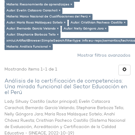
Materia: Reconomiento de aprendizajes ×
Autor: Evelin Catacora Caracholi ×
Materia: Marco Nacional de Cualificaciones del Perú ×
Autor: María Rosa Malásquez Sotelo ×
Autor: Cristhian Pacheco Castillo ×
Autor: Bernardo García Velando ×
Autor: Nelly Góngora Jara ×
Autor: Stephanie Barboza Tello ×
xmlui.ArtifactBrowser.SimpleSearch.filter.type: info:eu-repo/semantics/techni
Materia: Análisis funcional ×
Mostrar filtros avanzados
Mostrando ítems 1-1 de 1
Análisis de la certificación de competencias:
Una mirada funcional del Sector Educación en
el Perú
Lady Sihuay Castillo (autor principal)
;
Evelin Catacora
Caracholi
;
Bernardo García Velando
;
Stephanie Barboza Tello
;
Nelly Góngora Jara
;
María Rosa Malásquez Sotelo
;
Anahí
Chávez Ruesta
;
Cristhian Pacheco Castillo
(
Sistema Nacional
de Evaluación, Acreditación y Certificación de la Calidad
Educativa - SINEACE
,
2022-10-19
)