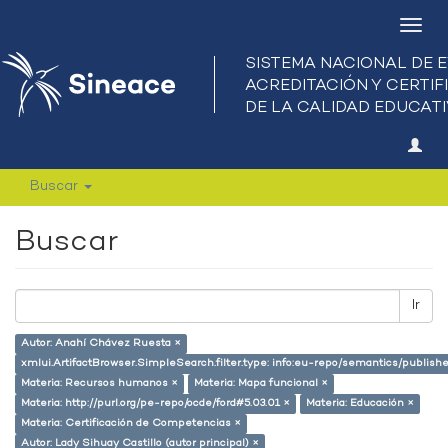
Camb
nave
Buscar
Buscar
Ir
Autor: Anahí Chávez Ruesta ×
xmlui.ArtifactBrowser.SimpleSearch.filter.type: info:eu-repo/semantics/publish
Materia: Recursos humanos ×
Materia: Mapa funcional ×
Materia: http://purl.org/pe-repo/ocde/ford#5.03.01 ×
Materia: Educación ×
Materia: Certificación de Competencias ×
Autor: Lady Sihuay Castillo (autor principal) ×