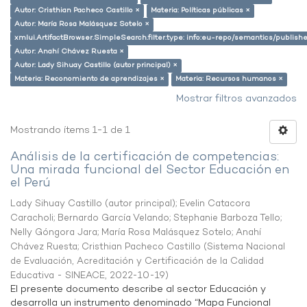
Autor: Cristhian Pacheco Castillo ×
Materia: Políticas públicas ×
Autor: María Rosa Malásquez Sotelo ×
xmlui.ArtifactBrowser.SimpleSearch.filter.type: info:eu-repo/semantics/publish
Autor: Anahí Chávez Ruesta ×
Autor: Lady Sihuay Castillo (autor principal) ×
Materia: Reconomiento de aprendizajes ×
Materia: Recursos humanos ×
Mostrar filtros avanzados
Mostrando ítems 1-1 de 1
Análisis de la certificación de competencias:
Una mirada funcional del Sector Educación en
el Perú
Lady Sihuay Castillo (autor principal)
;
Evelin Catacora
Caracholi
;
Bernardo García Velando
;
Stephanie Barboza Tello
;
Nelly Góngora Jara
;
María Rosa Malásquez Sotelo
;
Anahí
Chávez Ruesta
;
Cristhian Pacheco Castillo
(
Sistema Nacional
de Evaluación, Acreditación y Certificación de la Calidad
Educativa - SINEACE
,
2022-10-19
)
El presente documento describe al sector Educación y
desarrolla un instrumento denominado “Mapa Funcional