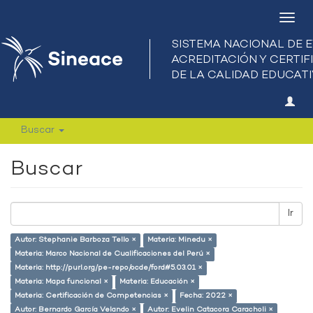
Camb
nave
Buscar
Buscar
Ir
Autor: Stephanie Barboza Tello ×
Materia: Minedu ×
Materia: Marco Nacional de Cualificaciones del Perú ×
Materia: http://purl.org/pe-repo/ocde/ford#5.03.01 ×
Materia: Mapa funcional ×
Materia: Educación ×
Materia: Certificación de Competencias ×
Fecha: 2022 ×
Autor: Bernardo García Velando ×
Autor: Evelin Catacora Caracholi ×