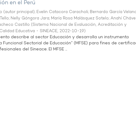
ón en el Perú
o (autor principal)
;
Evelin Catacora Caracholi
;
Bernardo García Velan
Tello
;
Nelly Góngora Jara
;
María Rosa Malásquez Sotelo
;
Anahí Cháve
acheco Castillo
(
Sistema Nacional de Evaluación, Acreditación y
a Calidad Educativa - SINEACE
,
2022-10-19
)
ento describe al sector Educación y desarrolla un instrumento
Funcional Sectorial de Educación” (MFSE) para fines de certifica
sionales del Sineace. El MFSE ...