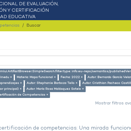
mpetencias
Buscar
mlui.ArtifactBrowser.SimpleSearch.filter.type: info:eu-repo/semantics/publishedVer
Minedu ×
Materia: Mapa funcional ×
Fecha: 2022 ×
Autor: Bernardo García Vela
aprendizajes ×
Autor: Stephanie Barboza Tello ×
Autor: Cristhian Pacheco Castil
or principal) ×
Autor: María Rosa Malásquez Sotelo ×
ertificación de Competencias ×
Mostrar filtros a
 certificación de competencias: Una mirada funcion