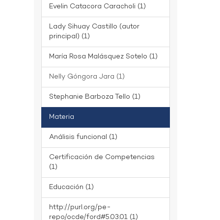
Evelin Catacora Caracholi (1)
Lady Sihuay Castillo (autor
principal) (1)
María Rosa Malásquez Sotelo (1)
Nelly Góngora Jara (1)
Stephanie Barboza Tello (1)
Materia
Análisis funcional (1)
Certificación de Competencias
(1)
Educación (1)
http://purl.org/pe-
repo/ocde/ford#5.03.01 (1)