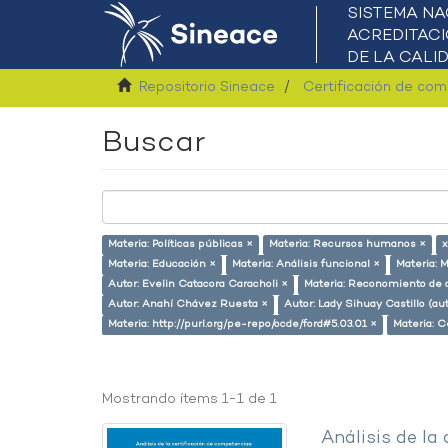
Repositorio Sineace
Certificación de co
Buscar
Materia: Políticas públicas ×
Materia: Recursos humanos ×
x
Materia: Educación ×
Materia: Análisis funcional ×
Materia: 
Autor: Evelin Catacora Caracholi ×
Materia: Reconomiento de 
Autor: Anahí Chávez Ruesta ×
Autor: Lady Sihuay Castillo (aut
Materia: http://purl.org/pe-repo/ocde/ford#5.03.01 ×
Materia: C
Mostrando ítems 1-1 de 1
Análisis de la