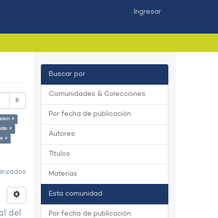
Ingresar
Buscar por
Comunidades & Colecciones
Ir
Por fecha de publicación
sion ×
ndo ×
Autores
lo ×
Títulos
vanzados
Materias
Esta comunidad
al del
Por fecha de publicación