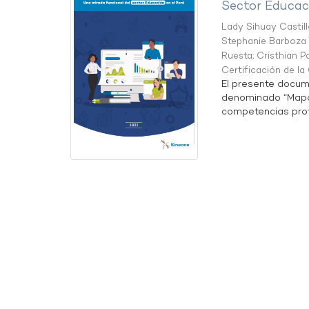
Sector Educaci
Lady Sihuay Castill
Stephanie Barboza 
Ruesta
;
Cristhian P
Certificación de l
El presente docum
denominado “Mapa 
competencias profe