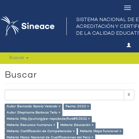
Camb
nave
Buscar
Buscar
Ir
Autor: Bernardo García Velando ×
Fecha: 2022 ×
Autor: Stephanie Barboza Tello ×
Materia: http://purl.org/pe-repo/ocde/ford#5.03.01 ×
Materia: Recursos humanos ×
Materia: Educación ×
Materia: Certificación de Competencias ×
Materia: Mapa funcional ×
Materia: Marco Nacional de Cualificaciones del Perú ×