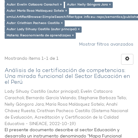
Autor: Evelin Catacora Caracholi ×
Autor: Nelly Góngora Jara ×
Autor: María Rosa Malásquez Sotelo ×
xmlui.ArtifactBrowser.SimpleSearch.filter.type: info:eu-repo/semantics/publish
Autor: Cristhian Pacheco Castillo ×
Autor: Lady Sihuay Castillo (autor principal) ×
Materia: Reconomiento de aprendizajes ×
Mostrar filtros avanzados
Mostrando ítems 1-1 de 1
Análisis de la certificación de competencias:
Una mirada funcional del Sector Educación en
el Perú
Lady Sihuay Castillo (autor principal)
;
Evelin Catacora
Caracholi
;
Bernardo García Velando
;
Stephanie Barboza Tello
;
Nelly Góngora Jara
;
María Rosa Malásquez Sotelo
;
Anahí
Chávez Ruesta
;
Cristhian Pacheco Castillo
(
Sistema Nacional
de Evaluación, Acreditación y Certificación de la Calidad
Educativa - SINEACE
,
2022-10-19
)
El presente documento describe al sector Educación y
desarrolla un instrumento denominado “Mapa Funcional