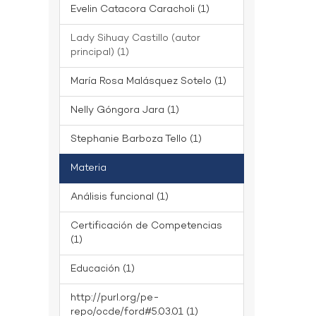
Evelin Catacora Caracholi (1)
Lady Sihuay Castillo (autor
principal) (1)
María Rosa Malásquez Sotelo (1)
Nelly Góngora Jara (1)
Stephanie Barboza Tello (1)
Materia
Análisis funcional (1)
Certificación de Competencias
(1)
Educación (1)
http://purl.org/pe-
repo/ocde/ford#5.03.01 (1)