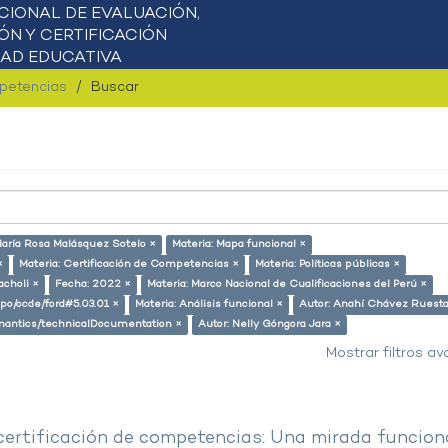
mpetencias
Buscar
María Rosa Malásquez Sotelo ×
Materia: Mapa funcional ×
×
Materia: Certificación de Competencias ×
Materia: Políticas públicas ×
acholi ×
Fecha: 2022 ×
Materia: Marco Nacional de Cualificaciones del Perú ×
repo/ocde/ford#5.03.01 ×
Materia: Análisis funcional ×
Autor: Anahí Chávez Ruesta
semantics/technicalDocumentation ×
Autor: Nelly Góngora Jara ×
Mostrar filtros a
 certificación de competencias: Una mirada funcion