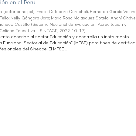
ón en el Perú
o (autor principal)
;
Evelin Catacora Caracholi
;
Bernardo García Velan
Tello
;
Nelly Góngora Jara
;
María Rosa Malásquez Sotelo
;
Anahí Cháve
acheco Castillo
(
Sistema Nacional de Evaluación, Acreditación y
a Calidad Educativa - SINEACE
,
2022-10-19
)
ento describe al sector Educación y desarrolla un instrumento
Funcional Sectorial de Educación” (MFSE) para fines de certifica
sionales del Sineace. El MFSE ...