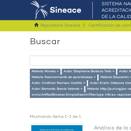
Repositorio Sineace
Certificación de co
Buscar
Materia: Minedu ×
Autor: Stephanie Barboza Tello ×
Autor: 
Materia: Reconomiento de aprendizajes ×
Materia: Educación 
Autor: Cristhian Pacheco Castillo ×
Autor: Evelin Catacora Car
Autor: Bernardo García Velando ×
Materia: http://purl.org/pe-
xmlui.ArtifactBrowser.SimpleSearch.filter.type: info:eu-repo/
Mostrando ítems 1-1 de 1
Análisis de la