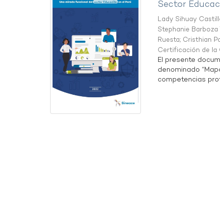
Sector Educaci
Lady Sihuay Castill
Stephanie Barboza 
Ruesta
;
Cristhian P
Certificación de l
El presente docum
denominado “Mapa 
competencias profe