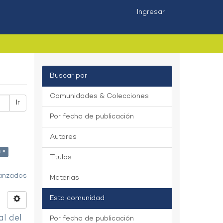
Ingresar
Buscar por
Comunidades & Colecciones
Ir
Por fecha de publicación
Autores
 ×
Títulos
vanzados
Materias
Esta comunidad
al del
Por fecha de publicación