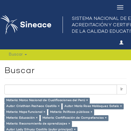
Camb
nave
Buscar
Buscar
Ir
Materia: Marco Nacional de Cualificaciones del Perú ×
Autor: Cristhian Pacheco Castillo ×
Autor: María Rosa Malásquez Sotelo ×
Materia: Mapa funcional ×
Materia: Políticas públicas ×
Materia: Educación ×
Materia: Certificación de Competencias ×
Materia: Reconomiento de aprendizajes ×
Autor: Lady Sihuay Castillo (autor principal) ×