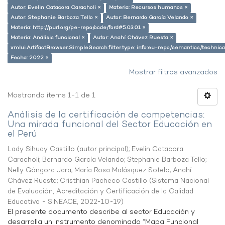
Autor: Evelin Catacora Caracholi ×
Materia: Recursos humanos ×
Autor: Stephanie Barboza Tello ×
Autor: Bernardo García Velando ×
Materia: http://purl.org/pe-repo/ocde/ford#5.03.01 ×
Materia: Análisis funcional ×
Autor: Anahí Chávez Ruesta ×
xmlui.ArtifactBrowser.SimpleSearch.filter.type: info:eu-repo/semantics/techni
Fecha: 2022 ×
Mostrar filtros avanzados
Mostrando ítems 1-1 de 1
Análisis de la certificación de competencias:
Una mirada funcional del Sector Educación en
el Perú
Lady Sihuay Castillo (autor principal)
;
Evelin Catacora
Caracholi
;
Bernardo García Velando
;
Stephanie Barboza Tello
;
Nelly Góngora Jara
;
María Rosa Malásquez Sotelo
;
Anahí
Chávez Ruesta
;
Cristhian Pacheco Castillo
(
Sistema Nacional
de Evaluación, Acreditación y Certificación de la Calidad
Educativa - SINEACE
,
2022-10-19
)
El presente documento describe al sector Educación y
desarrolla un instrumento denominado “Mapa Funcional