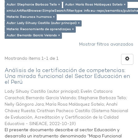
Autor: Stephanie Barboza Tello ×
Autor: María Rosa Malásquez Sotelo ×
xmlui.ArtifactBrowser.SimpleSearch.filter.type: info:eu-repo/semantics/publish
Materia: Recursos humanos ×
Autor: Lady Sihuay Castillo (autor principal) ×
Materia: Reconomiento de aprendizajes ×
Autor: Bernardo García Velando ×
Mostrar filtros avanzados
Mostrando ítems 1-1 de 1
Análisis de la certificación de competencias:
Una mirada funcional del Sector Educación en
el Perú
Lady Sihuay Castillo (autor principal)
;
Evelin Catacora
Caracholi
;
Bernardo García Velando
;
Stephanie Barboza Tello
;
Nelly Góngora Jara
;
María Rosa Malásquez Sotelo
;
Anahí
Chávez Ruesta
;
Cristhian Pacheco Castillo
(
Sistema Nacional
de Evaluación, Acreditación y Certificación de la Calidad
Educativa - SINEACE
,
2022-10-19
)
El presente documento describe al sector Educación y
desarrolla un instrumento denominado “Mapa Funcional