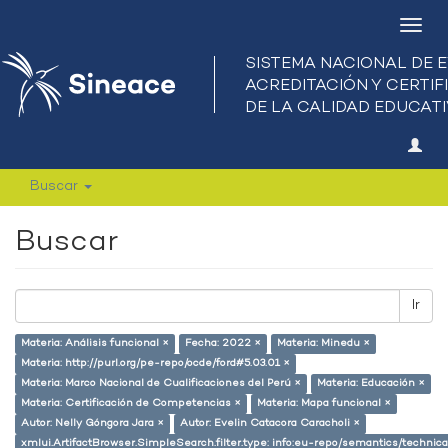
Camb
nave
Buscar
Buscar
Ir
Materia: Análisis funcional ×
Fecha: 2022 ×
Materia: Minedu ×
Materia: http://purl.org/pe-repo/ocde/ford#5.03.01 ×
Materia: Marco Nacional de Cualificaciones del Perú ×
Materia: Educación ×
Materia: Certificación de Competencias ×
Materia: Mapa funcional ×
Autor: Nelly Góngora Jara ×
Autor: Evelin Catacora Caracholi ×
xmlui.ArtifactBrowser.SimpleSearch.filter.type: info:eu-repo/semantics/techni