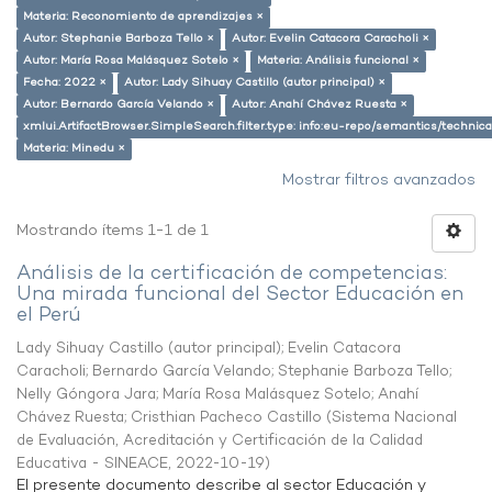
Materia: Reconomiento de aprendizajes ×
Autor: Stephanie Barboza Tello ×
Autor: Evelin Catacora Caracholi ×
Autor: María Rosa Malásquez Sotelo ×
Materia: Análisis funcional ×
Fecha: 2022 ×
Autor: Lady Sihuay Castillo (autor principal) ×
Autor: Bernardo García Velando ×
Autor: Anahí Chávez Ruesta ×
xmlui.ArtifactBrowser.SimpleSearch.filter.type: info:eu-repo/semantics/techni
Materia: Minedu ×
Mostrar filtros avanzados
Mostrando ítems 1-1 de 1
Análisis de la certificación de competencias:
Una mirada funcional del Sector Educación en
el Perú
Lady Sihuay Castillo (autor principal)
;
Evelin Catacora
Caracholi
;
Bernardo García Velando
;
Stephanie Barboza Tello
;
Nelly Góngora Jara
;
María Rosa Malásquez Sotelo
;
Anahí
Chávez Ruesta
;
Cristhian Pacheco Castillo
(
Sistema Nacional
de Evaluación, Acreditación y Certificación de la Calidad
Educativa - SINEACE
,
2022-10-19
)
El presente documento describe al sector Educación y