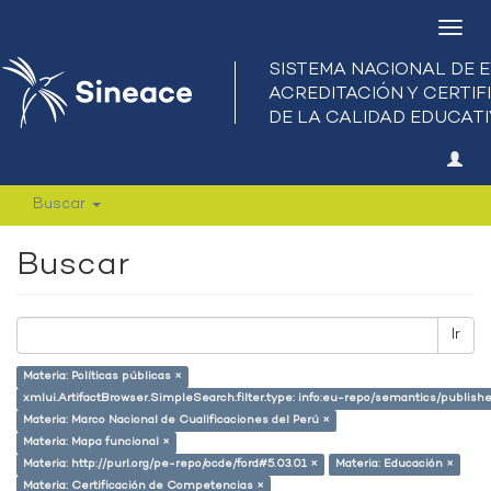
Camb
nave
Buscar
Buscar
Ir
Materia: Políticas públicas ×
xmlui.ArtifactBrowser.SimpleSearch.filter.type: info:eu-repo/semantics/publish
Materia: Marco Nacional de Cualificaciones del Perú ×
Materia: Mapa funcional ×
Materia: http://purl.org/pe-repo/ocde/ford#5.03.01 ×
Materia: Educación ×
Materia: Certificación de Competencias ×