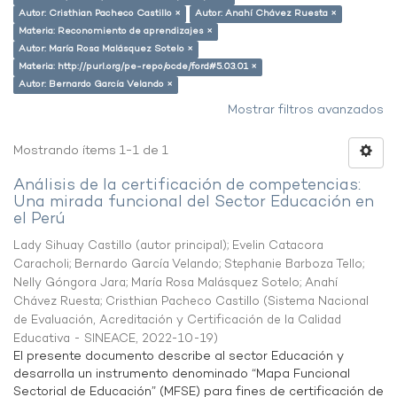
Autor: Cristhian Pacheco Castillo ×
Autor: Anahí Chávez Ruesta ×
Materia: Reconomiento de aprendizajes ×
Autor: María Rosa Malásquez Sotelo ×
Materia: http://purl.org/pe-repo/ocde/ford#5.03.01 ×
Autor: Bernardo García Velando ×
Mostrar filtros avanzados
Mostrando ítems 1-1 de 1
Análisis de la certificación de competencias:
Una mirada funcional del Sector Educación en
el Perú
Lady Sihuay Castillo (autor principal)
;
Evelin Catacora
Caracholi
;
Bernardo García Velando
;
Stephanie Barboza Tello
;
Nelly Góngora Jara
;
María Rosa Malásquez Sotelo
;
Anahí
Chávez Ruesta
;
Cristhian Pacheco Castillo
(
Sistema Nacional
de Evaluación, Acreditación y Certificación de la Calidad
Educativa - SINEACE
,
2022-10-19
)
El presente documento describe al sector Educación y
desarrolla un instrumento denominado “Mapa Funcional
Sectorial de Educación” (MFSE) para fines de certificación de