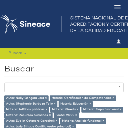
Camb
nave
Buscar
Buscar
Ir
Autor: Nelly Góngora Jara ×
Materia: Certificación de Competencias ×
Autor: Stephanie Barboza Tello ×
Materia: Educación ×
Materia: Políticas públicas ×
Materia: Minedu ×
Materia: Mapa funcional ×
Materia: Recursos humanos ×
Fecha: 2022 ×
Autor: Evelin Catacora Caracholi ×
Materia: Análisis funcional ×
Autor: Lady Sihuay Castillo (autor principal) ×