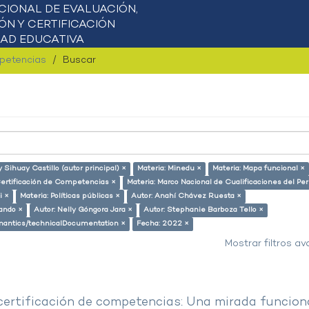
mpetencias
Buscar
y Sihuay Castillo (autor principal) ×
Materia: Minedu ×
Materia: Mapa funcional ×
Certificación de Competencias ×
Materia: Marco Nacional de Cualificaciones del Pe
i ×
Materia: Políticas públicas ×
Autor: Anahí Chávez Ruesta ×
lando ×
Autor: Nelly Góngora Jara ×
Autor: Stephanie Barboza Tello ×
semantics/technicalDocumentation ×
Fecha: 2022 ×
Mostrar filtros a
 certificación de competencias: Una mirada funcion