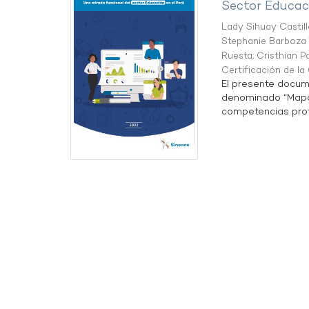
Sector Educaci
Lady Sihuay Castill
Stephanie Barboza 
Ruesta
;
Cristhian P
Certificación de l
El presente docum
denominado “Mapa 
competencias profe