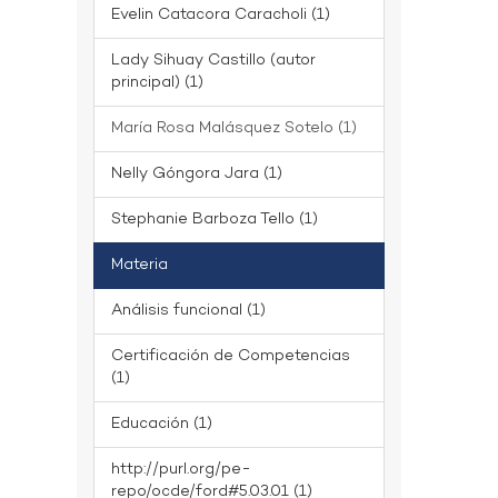
Evelin Catacora Caracholi (1)
Lady Sihuay Castillo (autor
principal) (1)
María Rosa Malásquez Sotelo (1)
Nelly Góngora Jara (1)
Stephanie Barboza Tello (1)
Materia
Análisis funcional (1)
Certificación de Competencias
(1)
Educación (1)
http://purl.org/pe-
repo/ocde/ford#5.03.01 (1)