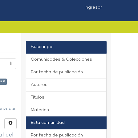
Ingresar
Buscar por
Comunidades & Colecciones
Ir
Por fecha de publicación
rú ×
Autores
Títulos
vanzados
Materias
Esta comunidad
al del
Por fecha de publicación