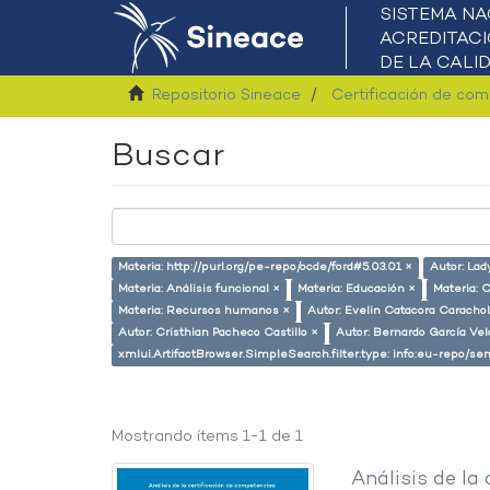
Repositorio Sineace
Certificación de co
Buscar
Materia: http://purl.org/pe-repo/ocde/ford#5.03.01 ×
Autor: Lad
Materia: Análisis funcional ×
Materia: Educación ×
Materia: 
Materia: Recursos humanos ×
Autor: Evelin Catacora Carachol
Autor: Cristhian Pacheco Castillo ×
Autor: Bernardo García Ve
xmlui.ArtifactBrowser.SimpleSearch.filter.type: info:eu-repo/
Mostrando ítems 1-1 de 1
Análisis de la