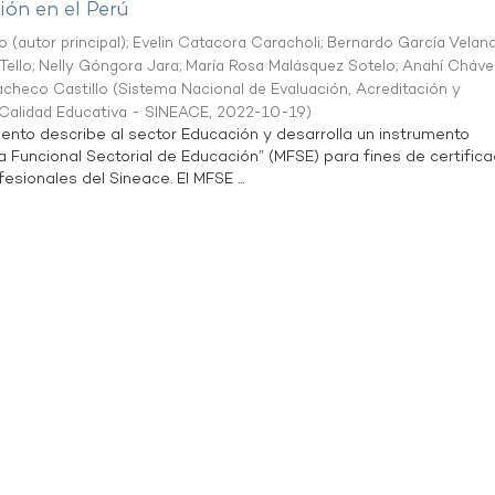
ón en el Perú
o (autor principal)
;
Evelin Catacora Caracholi
;
Bernardo García Velan
Tello
;
Nelly Góngora Jara
;
María Rosa Malásquez Sotelo
;
Anahí Cháve
acheco Castillo
(
Sistema Nacional de Evaluación, Acreditación y
a Calidad Educativa - SINEACE
,
2022-10-19
)
ento describe al sector Educación y desarrolla un instrumento
Funcional Sectorial de Educación” (MFSE) para fines de certifica
sionales del Sineace. El MFSE ...