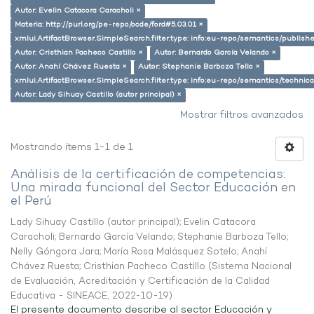
Autor: Evelin Catacora Caracholi ×
Materia: http://purl.org/pe-repo/ocde/ford#5.03.01 ×
xmlui.ArtifactBrowser.SimpleSearch.filter.type: info:eu-repo/semantics/publish
Autor: Cristhian Pacheco Castillo ×
Autor: Bernardo García Velando ×
Autor: Anahí Chávez Ruesta ×
Autor: Stephanie Barboza Tello ×
xmlui.ArtifactBrowser.SimpleSearch.filter.type: info:eu-repo/semantics/techni
Autor: Lady Sihuay Castillo (autor principal) ×
Mostrar filtros avanzados
Mostrando ítems 1-1 de 1
Análisis de la certificación de competencias:
Una mirada funcional del Sector Educación en
el Perú
Lady Sihuay Castillo (autor principal)
;
Evelin Catacora
Caracholi
;
Bernardo García Velando
;
Stephanie Barboza Tello
;
Nelly Góngora Jara
;
María Rosa Malásquez Sotelo
;
Anahí
Chávez Ruesta
;
Cristhian Pacheco Castillo
(
Sistema Nacional
de Evaluación, Acreditación y Certificación de la Calidad
Educativa - SINEACE
,
2022-10-19
)
El presente documento describe al sector Educación y