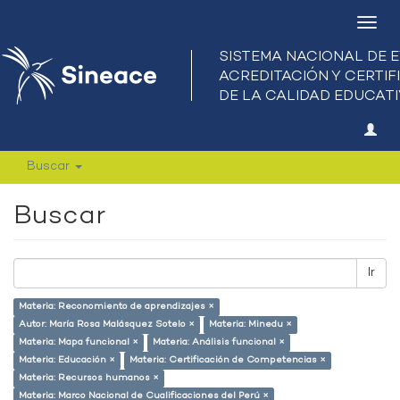
Camb
nave
Buscar
Buscar
Ir
Materia: Reconomiento de aprendizajes ×
Autor: María Rosa Malásquez Sotelo ×
Materia: Minedu ×
Materia: Mapa funcional ×
Materia: Análisis funcional ×
Materia: Educación ×
Materia: Certificación de Competencias ×
Materia: Recursos humanos ×
Materia: Marco Nacional de Cualificaciones del Perú ×