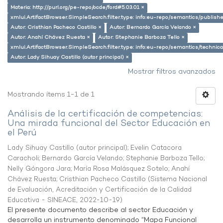
Materia: http://purl.org/pe-repo/ocde/ford#5.03.01 ×
xmlui.ArtifactBrowser.SimpleSearch.filter.type: info:eu-repo/semantics/publish
Autor: Cristhian Pacheco Castillo ×
Autor: Bernardo García Velando ×
Autor: Anahí Chávez Ruesta ×
Autor: Stephanie Barboza Tello ×
xmlui.ArtifactBrowser.SimpleSearch.filter.type: info:eu-repo/semantics/techni
Autor: Lady Sihuay Castillo (autor principal) ×
Mostrar filtros avanzados
Mostrando ítems 1-1 de 1
Análisis de la certificación de competencias:
Una mirada funcional del Sector Educación en
el Perú
Lady Sihuay Castillo (autor principal)
;
Evelin Catacora
Caracholi
;
Bernardo García Velando
;
Stephanie Barboza Tello
;
Nelly Góngora Jara
;
María Rosa Malásquez Sotelo
;
Anahí
Chávez Ruesta
;
Cristhian Pacheco Castillo
(
Sistema Nacional
de Evaluación, Acreditación y Certificación de la Calidad
Educativa - SINEACE
,
2022-10-19
)
El presente documento describe al sector Educación y
desarrolla un instrumento denominado “Mapa Funcional