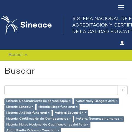
Camb
nave
Buscar
Buscar
Ir
Materia: Reconomiento de aprendizajes ×
Autor: Nelly Góngora Jara ×
Materia: Minedu ×
Materia: Mapa funcional ×
Materia: Análisis funcional ×
Materia: Educación ×
Materia: Certificación de Competencias ×
Materia: Recursos humanos ×
Materia: Marco Nacional de Cualificaciones del Perú ×
Autor: Evelin Catacora Caracholi ×