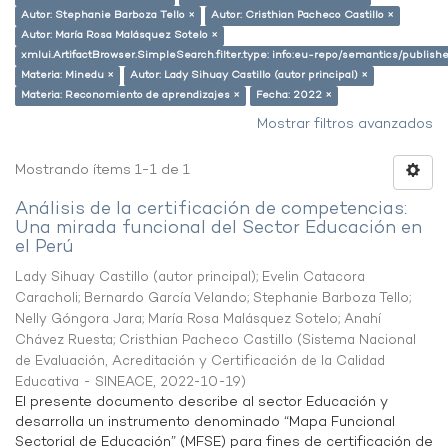
Autor: Stephanie Barboza Tello ×
Autor: Cristhian Pacheco Castillo ×
Autor: María Rosa Malásquez Sotelo ×
xmlui.ArtifactBrowser.SimpleSearch.filter.type: info:eu-repo/semantics/publish
Materia: Minedu ×
Autor: Lady Sihuay Castillo (autor principal) ×
Materia: Reconomiento de aprendizajes ×
Fecha: 2022 ×
Mostrar filtros avanzados
Mostrando ítems 1-1 de 1
Análisis de la certificación de competencias:
Una mirada funcional del Sector Educación en
el Perú
Lady Sihuay Castillo (autor principal)
;
Evelin Catacora
Caracholi
;
Bernardo García Velando
;
Stephanie Barboza Tello
;
Nelly Góngora Jara
;
María Rosa Malásquez Sotelo
;
Anahí
Chávez Ruesta
;
Cristhian Pacheco Castillo
(
Sistema Nacional
de Evaluación, Acreditación y Certificación de la Calidad
Educativa - SINEACE
,
2022-10-19
)
El presente documento describe al sector Educación y
desarrolla un instrumento denominado “Mapa Funcional
Sectorial de Educación” (MFSE) para fines de certificación de