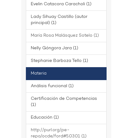
Evelin Catacora Caracholi (1)
Lady Sihuay Castillo (autor
principal) (1)
María Rosa Malásquez Sotelo (1)
Nelly Góngora Jara (1)
Stephanie Barboza Tello (1)
Materia
Análisis funcional (1)
Certificación de Competencias
(1)
Educación (1)
http://purl.org/pe-
repo/ocde/ford#5.03.01 (1)