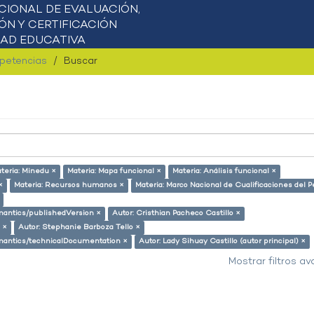
mpetencias
Buscar
teria: Minedu ×
Materia: Mapa funcional ×
Materia: Análisis funcional ×
×
Materia: Recursos humanos ×
Materia: Marco Nacional de Cualificaciones del P
emantics/publishedVersion ×
Autor: Cristhian Pacheco Castillo ×
 ×
Autor: Stephanie Barboza Tello ×
semantics/technicalDocumentation ×
Autor: Lady Sihuay Castillo (autor principal) ×
Mostrar filtros a