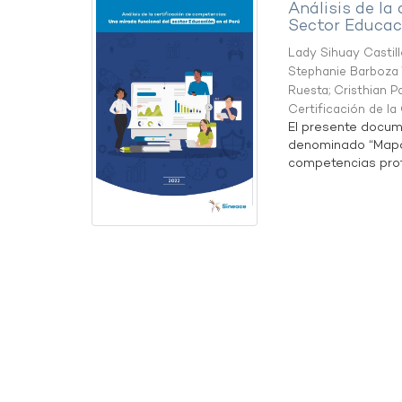
Análisis de la
Sector Educaci
Lady Sihuay Castill
Stephanie Barboza 
Ruesta
;
Cristhian P
Certificación de l
El presente docum
denominado “Mapa 
competencias profe