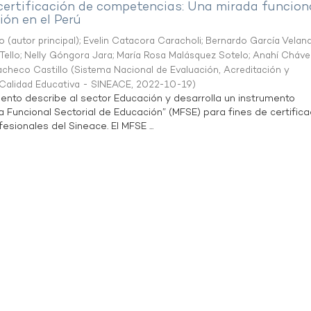
 certificación de competencias: Una mirada funcion
ón en el Perú
o (autor principal)
;
Evelin Catacora Caracholi
;
Bernardo García Velan
Tello
;
Nelly Góngora Jara
;
María Rosa Malásquez Sotelo
;
Anahí Cháve
acheco Castillo
(
Sistema Nacional de Evaluación, Acreditación y
a Calidad Educativa - SINEACE
,
2022-10-19
)
ento describe al sector Educación y desarrolla un instrumento
Funcional Sectorial de Educación” (MFSE) para fines de certifica
sionales del Sineace. El MFSE ...