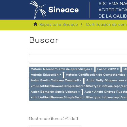
Repositorio Sineace
Certificación de co
Buscar
Materia: Reconomiento de aprendizajes ×
Fecha: 2022 ×
Ma
Materia: Educación ×
Materia: Certificación de Competencias 
Autor: Evelin Catacora Caracholi ×
Autor: Nelly Góngora Jara ×
xmlui.ArtifactBrowser.SimpleSearch.filter.type: info:eu-repo/s
Autor: Bernardo García Velando ×
Autor: Anahí Chávez Ruesta
xmlui.ArtifactBrowser.SimpleSearch.filter.type: info:eu-repo/
Mostrando ítems 1-1 de 1