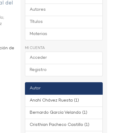
al del
Autores
do
;
Títulos
z
Materias
ción de
MI CUENTA
Acceder
Registro
Autor
Anahí Chávez Ruesta (1)
Bernardo García Velando (1)
Cristhian Pacheco Castillo (1)