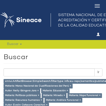
Camb
nave
Buscar
Buscar
Ir
xmlui.ArtifactBrowser.SimpleSearch.filter.type: info:eu-repo/semantics/publish
Materia: Marco Nacional de Cualificaciones del Perú ×
Autor: Nelly Góngora Jara ×
Materia: Educación ×
Materia: Políticas públicas ×
Materia: Minedu ×
Materia: Mapa funcional ×
Materia: Recursos humanos ×
Materia: Análisis funcional ×
Autor: Evelin Catacora Caracholi ×