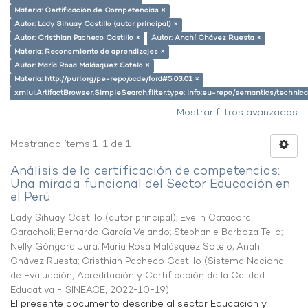
Materia: Certificación de Competencias ×
Autor: Lady Sihuay Castillo (autor principal) ×
Autor: Cristhian Pacheco Castillo ×
Autor: Anahí Chávez Ruesta ×
Materia: Reconomiento de aprendizajes ×
Autor: María Rosa Malásquez Sotelo ×
Materia: http://purl.org/pe-repo/ocde/ford#5.03.01 ×
xmlui.ArtifactBrowser.SimpleSearch.filter.type: info:eu-repo/semantics/techni
Mostrar filtros avanzados
Mostrando ítems 1-1 de 1
Análisis de la certificación de competencias:
Una mirada funcional del Sector Educación en
el Perú
Lady Sihuay Castillo (autor principal)
;
Evelin Catacora
Caracholi
;
Bernardo García Velando
;
Stephanie Barboza Tello
;
Nelly Góngora Jara
;
María Rosa Malásquez Sotelo
;
Anahí
Chávez Ruesta
;
Cristhian Pacheco Castillo
(
Sistema Nacional
de Evaluación, Acreditación y Certificación de la Calidad
Educativa - SINEACE
,
2022-10-19
)
El presente documento describe al sector Educación y