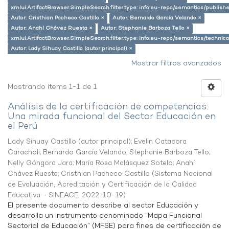
xmlui.ArtifactBrowser.SimpleSearch.filter.type: info:eu-repo/semantics/publish
Autor: Cristhian Pacheco Castillo ×
Autor: Bernardo García Velando ×
Autor: Anahí Chávez Ruesta ×
Autor: Stephanie Barboza Tello ×
xmlui.ArtifactBrowser.SimpleSearch.filter.type: info:eu-repo/semantics/techni
Autor: Lady Sihuay Castillo (autor principal) ×
Mostrar filtros avanzados
Mostrando ítems 1-1 de 1
Análisis de la certificación de competencias:
Una mirada funcional del Sector Educación en
el Perú
Lady Sihuay Castillo (autor principal)
;
Evelin Catacora
Caracholi
;
Bernardo García Velando
;
Stephanie Barboza Tello
;
Nelly Góngora Jara
;
María Rosa Malásquez Sotelo
;
Anahí
Chávez Ruesta
;
Cristhian Pacheco Castillo
(
Sistema Nacional
de Evaluación, Acreditación y Certificación de la Calidad
Educativa - SINEACE
,
2022-10-19
)
El presente documento describe al sector Educación y
desarrolla un instrumento denominado “Mapa Funcional
Sectorial de Educación” (MFSE) para fines de certificación de