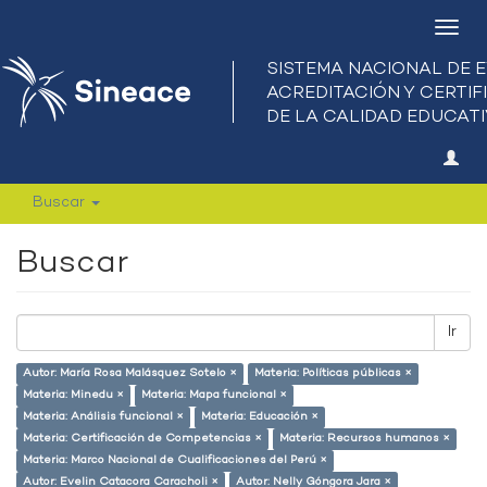
Camb
nave
Buscar
Buscar
Ir
Autor: María Rosa Malásquez Sotelo ×
Materia: Políticas públicas ×
Materia: Minedu ×
Materia: Mapa funcional ×
Materia: Análisis funcional ×
Materia: Educación ×
Materia: Certificación de Competencias ×
Materia: Recursos humanos ×
Materia: Marco Nacional de Cualificaciones del Perú ×
Autor: Evelin Catacora Caracholi ×
Autor: Nelly Góngora Jara ×