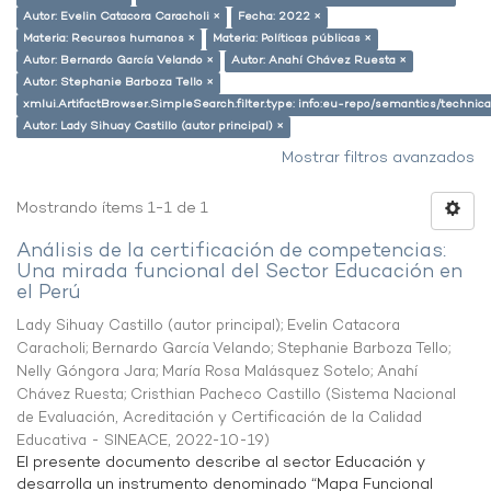
Autor: Evelin Catacora Caracholi ×
Fecha: 2022 ×
Materia: Recursos humanos ×
Materia: Políticas públicas ×
Autor: Bernardo García Velando ×
Autor: Anahí Chávez Ruesta ×
Autor: Stephanie Barboza Tello ×
xmlui.ArtifactBrowser.SimpleSearch.filter.type: info:eu-repo/semantics/techni
Autor: Lady Sihuay Castillo (autor principal) ×
Mostrar filtros avanzados
Mostrando ítems 1-1 de 1
Análisis de la certificación de competencias:
Una mirada funcional del Sector Educación en
el Perú
Lady Sihuay Castillo (autor principal)
;
Evelin Catacora
Caracholi
;
Bernardo García Velando
;
Stephanie Barboza Tello
;
Nelly Góngora Jara
;
María Rosa Malásquez Sotelo
;
Anahí
Chávez Ruesta
;
Cristhian Pacheco Castillo
(
Sistema Nacional
de Evaluación, Acreditación y Certificación de la Calidad
Educativa - SINEACE
,
2022-10-19
)
El presente documento describe al sector Educación y
desarrolla un instrumento denominado “Mapa Funcional