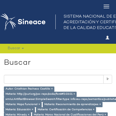
Camb
nave
Buscar
Buscar
Ir
Autor: Cristhian Pacheco Castillo ×
Materia: http://purl.org/pe-repo/ocde/ford#5.03.01 ×
xmlui.ArtifactBrowser.SimpleSearch.filter.type: info:eu-repo/semantics/publish
Materia: Mapa funcional ×
Materia: Reconomiento de aprendizajes ×
Materia: Educación ×
Materia: Certificación de Competencias ×
Materia: Minedu ×
Materia: Marco Nacional de Cualificaciones del Perú ×