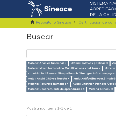
Repositorio Sineace
Certificación de co
Buscar
Materia: Análisis funcional ×
Materia: Políticas públicas ×
Au
Materia: Marco Nacional de Cualificaciones del Perú ×
Materia:
xmlui.ArtifactBrowser.SimpleSearch.filter.type: info:eu-repo/
Autor: Anahí Chávez Ruesta ×
xmlui.ArtifactBrowser.SimpleSe
Materia: Recursos humanos ×
Autor: Cristhian Pacheco Castil
Materia: Reconomiento de aprendizajes ×
Materia: Minedu ×
Mostrando ítems 1-1 de 1