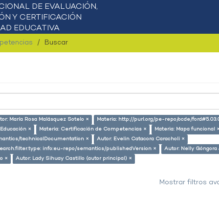
mpetencias
Buscar
tor: María Rosa Malásquez Sotelo ×
Materia: http://purl.org/pe-repo/ocde/ford#5.03.
 Educación ×
Materia: Certificación de Competencias ×
Materia: Mapa funcional 
semantics/technicalDocumentation ×
Autor: Evelin Catacora Caracholi ×
arch.filter.type: info:eu-repo/semantics/publishedVersion ×
Autor: Nelly Góngora 
lo ×
Autor: Lady Sihuay Castillo (autor principal) ×
Mostrar filtros a