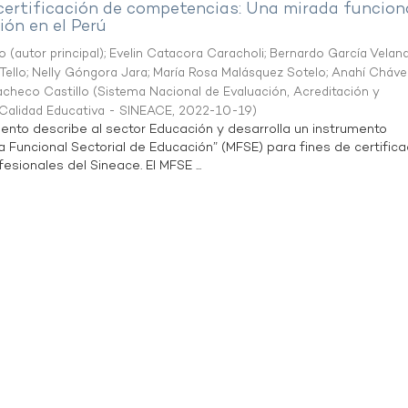
 certificación de competencias: Una mirada funcion
ón en el Perú
o (autor principal)
;
Evelin Catacora Caracholi
;
Bernardo García Velan
Tello
;
Nelly Góngora Jara
;
María Rosa Malásquez Sotelo
;
Anahí Cháve
acheco Castillo
(
Sistema Nacional de Evaluación, Acreditación y
a Calidad Educativa - SINEACE
,
2022-10-19
)
ento describe al sector Educación y desarrolla un instrumento
Funcional Sectorial de Educación” (MFSE) para fines de certifica
sionales del Sineace. El MFSE ...