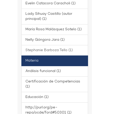
Evelin Catacora Caracholi (1)
Lady Sihuay Castillo (autor
principal) (1)
María Rosa Malásquez Sotelo (1)
Nelly Góngora Jara (1)
Stephanie Barboza Tello (1)
Materia
Análisis funcional (1)
Certificación de Competencias
(1)
Educación (1)
http://purl.org/pe-
repo/ocde/ford#5.03.01 (1)