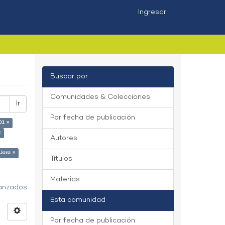
Ingresar
Buscar por
Comunidades & Colecciones
Ir
Por fecha de publicación
01 ×
×
Autores
Jara ×
Títulos
Materias
vanzados
Esta comunidad
Por fecha de publicación