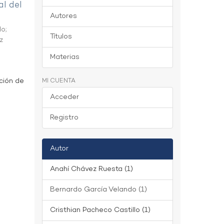
al del
Autores
do
;
Títulos
z
Materias
ción de
MI CUENTA
Acceder
Registro
Autor
Anahí Chávez Ruesta (1)
Bernardo García Velando (1)
Cristhian Pacheco Castillo (1)