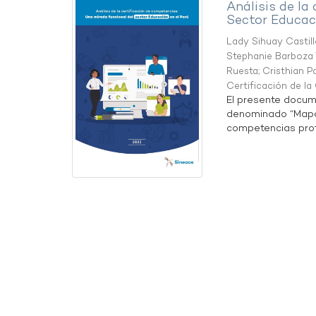
Análisis de la
Sector Educaci
Lady Sihuay Castill
Stephanie Barboza 
Ruesta
;
Cristhian P
Certificación de l
El presente docum
denominado “Mapa 
competencias profe