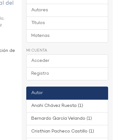
al del
Autores
do
;
Títulos
z
Materias
ción de
MI CUENTA
Acceder
Registro
Autor
Anahí Chávez Ruesta (1)
Bernardo García Velando (1)
Cristhian Pacheco Castillo (1)