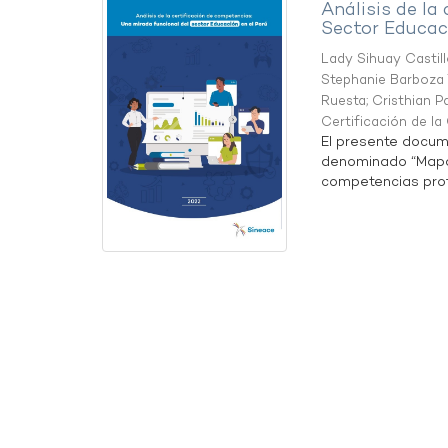
Análisis de la
Sector Educaci
Lady Sihuay Castill
Stephanie Barboza 
Ruesta
;
Cristhian P
Certificación de l
El presente docum
denominado “Mapa 
competencias profe