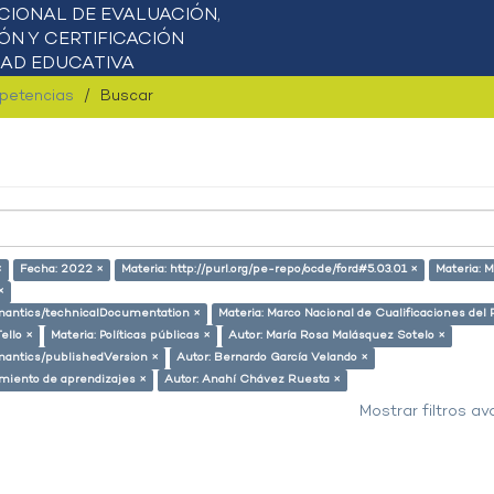
mpetencias
Buscar
×
Fecha: 2022 ×
Materia: http://purl.org/pe-repo/ocde/ford#5.03.01 ×
Materia: 
×
semantics/technicalDocumentation ×
Materia: Marco Nacional de Cualificaciones del 
ello ×
Materia: Políticas públicas ×
Autor: María Rosa Malásquez Sotelo ×
emantics/publishedVersion ×
Autor: Bernardo García Velando ×
miento de aprendizajes ×
Autor: Anahí Chávez Ruesta ×
Mostrar filtros a