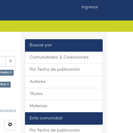
Ingresar
Buscar por
Comunidades & Colecciones
Ir
Por fecha de publicación
Minedu ×
Autores
Perú ×
Títulos
Materias
vanzados
Esta comunidad
Por fecha de publicación