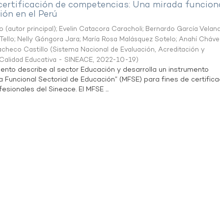
 certificación de competencias: Una mirada funcion
ón en el Perú
o (autor principal)
;
Evelin Catacora Caracholi
;
Bernardo García Velan
Tello
;
Nelly Góngora Jara
;
María Rosa Malásquez Sotelo
;
Anahí Cháve
acheco Castillo
(
Sistema Nacional de Evaluación, Acreditación y
a Calidad Educativa - SINEACE
,
2022-10-19
)
ento describe al sector Educación y desarrolla un instrumento
Funcional Sectorial de Educación” (MFSE) para fines de certifica
sionales del Sineace. El MFSE ...