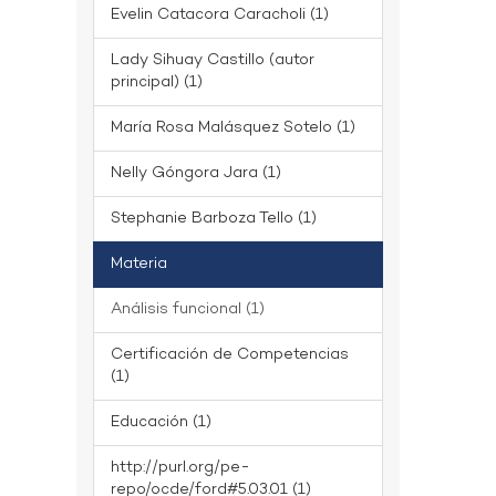
Evelin Catacora Caracholi (1)
Lady Sihuay Castillo (autor
principal) (1)
María Rosa Malásquez Sotelo (1)
Nelly Góngora Jara (1)
Stephanie Barboza Tello (1)
Materia
Análisis funcional (1)
Certificación de Competencias
(1)
Educación (1)
http://purl.org/pe-
repo/ocde/ford#5.03.01 (1)