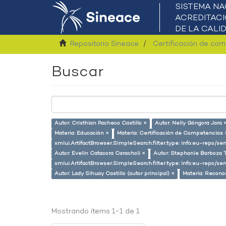
Repositorio Sineace
Certificación de co
Buscar
Autor: Cristhian Pacheco Castillo ×
Autor: Nelly Góngora Jara 
Materia: Educación ×
Materia: Certificación de Competencias 
xmlui.ArtifactBrowser.SimpleSearch.filter.type: info:eu-repo/
Autor: Evelin Catacora Caracholi ×
Autor: Stephanie Barboza T
xmlui.ArtifactBrowser.SimpleSearch.filter.type: info:eu-repo/s
Autor: Lady Sihuay Castillo (autor principal) ×
Materia: Recono
Mostrando ítems 1-1 de 1