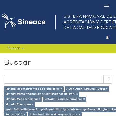
Camb
nave
Buscar
Buscar
Ir
Materia: Reconomiento de aprendizajes ×
Autor: Anahí Chávez Ruesta ×
Materia: Marco Nacional de Cualificaciones del Perú ×
Materia: Mapa funcional ×
Materia: Recursos humanos ×
Materia: Educación ×
xmlui.ArtifactBrowser.SimpleSearch.filter.type: info:eu-repo/semantics/techni
Fecha: 2022 ×
Autor: María Rosa Malásquez Sotelo ×