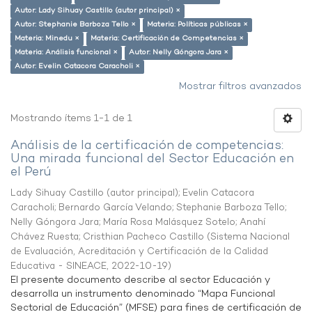
Autor: Lady Sihuay Castillo (autor principal) ×
Autor: Stephanie Barboza Tello ×
Materia: Políticas públicas ×
Materia: Minedu ×
Materia: Certificación de Competencias ×
Materia: Análisis funcional ×
Autor: Nelly Góngora Jara ×
Autor: Evelin Catacora Caracholi ×
Mostrar filtros avanzados
Mostrando ítems 1-1 de 1
Análisis de la certificación de competencias:
Una mirada funcional del Sector Educación en
el Perú
Lady Sihuay Castillo (autor principal)
;
Evelin Catacora
Caracholi
;
Bernardo García Velando
;
Stephanie Barboza Tello
;
Nelly Góngora Jara
;
María Rosa Malásquez Sotelo
;
Anahí
Chávez Ruesta
;
Cristhian Pacheco Castillo
(
Sistema Nacional
de Evaluación, Acreditación y Certificación de la Calidad
Educativa - SINEACE
,
2022-10-19
)
El presente documento describe al sector Educación y
desarrolla un instrumento denominado “Mapa Funcional
Sectorial de Educación” (MFSE) para fines de certificación de