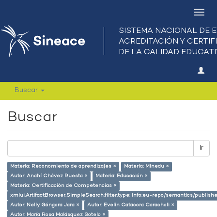
Camb
nave
Buscar
Buscar
Ir
Materia: Reconomiento de aprendizajes ×
Materia: Minedu ×
Autor: Anahí Chávez Ruesta ×
Materia: Educación ×
Materia: Certificación de Competencias ×
xmlui.ArtifactBrowser.SimpleSearch.filter.type: info:eu-repo/semantics/publish
Autor: Nelly Góngora Jara ×
Autor: Evelin Catacora Caracholi ×
Autor: María Rosa Malásquez Sotelo ×