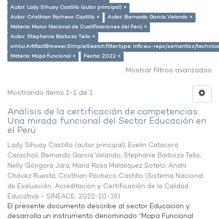
Autor: Lady Sihuay Castillo (autor principal) ×
Autor: Cristhian Pacheco Castillo ×
Autor: Bernardo García Velando ×
Materia: Marco Nacional de Cualificaciones del Perú ×
Autor: Stephanie Barboza Tello ×
xmlui.ArtifactBrowser.SimpleSearch.filter.type: info:eu-repo/semantics/techni
Materia: Mapa funcional ×
Fecha: 2022 ×
Mostrar filtros avanzados
Mostrando ítems 1-1 de 1
Análisis de la certificación de competencias:
Una mirada funcional del Sector Educación en
el Perú
Lady Sihuay Castillo (autor principal)
;
Evelin Catacora
Caracholi
;
Bernardo García Velando
;
Stephanie Barboza Tello
;
Nelly Góngora Jara
;
María Rosa Malásquez Sotelo
;
Anahí
Chávez Ruesta
;
Cristhian Pacheco Castillo
(
Sistema Nacional
de Evaluación, Acreditación y Certificación de la Calidad
Educativa - SINEACE
,
2022-10-19
)
El presente documento describe al sector Educación y
desarrolla un instrumento denominado “Mapa Funcional