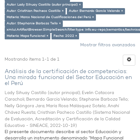
Autor: Lady Sihuay Castillo (autor principal) ×
Autor: Cristhian Pacheco Castillo ×
Autor: Bernardo García Velando ×
Materia: Marco Nacional de Cualificaciones del Perú ×
Autor: Stephanie Barboza Tello ×
xmlui.ArtifactBrowser.SimpleSearch.filter.type: info:eu-repo/semantics/techni
Materia: Mapa funcional ×
Fecha: 2022 ×
Mostrar filtros avanzados
Mostrando ítems 1-1 de 1
Análisis de la certificación de competencias:
Una mirada funcional del Sector Educación en
el Perú
Lady Sihuay Castillo (autor principal)
;
Evelin Catacora
Caracholi
;
Bernardo García Velando
;
Stephanie Barboza Tello
;
Nelly Góngora Jara
;
María Rosa Malásquez Sotelo
;
Anahí
Chávez Ruesta
;
Cristhian Pacheco Castillo
(
Sistema Nacional
de Evaluación, Acreditación y Certificación de la Calidad
Educativa - SINEACE
,
2022-10-19
)
El presente documento describe al sector Educación y
desarrolla un instrumento denominado “Mapa Funcional