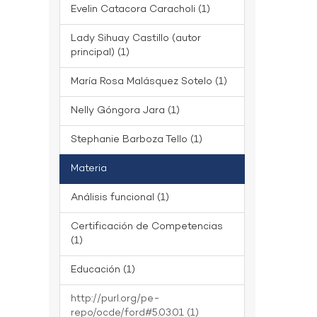
Evelin Catacora Caracholi (1)
Lady Sihuay Castillo (autor
principal) (1)
María Rosa Malásquez Sotelo (1)
Nelly Góngora Jara (1)
Stephanie Barboza Tello (1)
Materia
Análisis funcional (1)
Certificación de Competencias
(1)
Educación (1)
http://purl.org/pe-
repo/ocde/ford#5.03.01 (1)