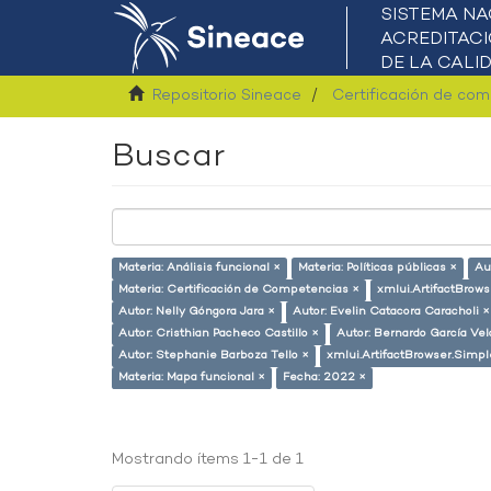
Repositorio Sineace
Certificación de co
Buscar
Materia: Análisis funcional ×
Materia: Políticas públicas ×
Au
Materia: Certificación de Competencias ×
xmlui.ArtifactBrows
Autor: Nelly Góngora Jara ×
Autor: Evelin Catacora Caracholi ×
Autor: Cristhian Pacheco Castillo ×
Autor: Bernardo García Ve
Autor: Stephanie Barboza Tello ×
xmlui.ArtifactBrowser.Simpl
Materia: Mapa funcional ×
Fecha: 2022 ×
Mostrando ítems 1-1 de 1