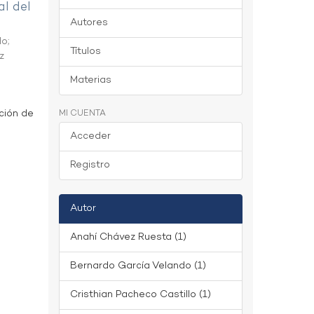
al del
Autores
do
;
Títulos
z
Materias
ción de
MI CUENTA
Acceder
Registro
Autor
Anahí Chávez Ruesta (1)
Bernardo García Velando (1)
Cristhian Pacheco Castillo (1)