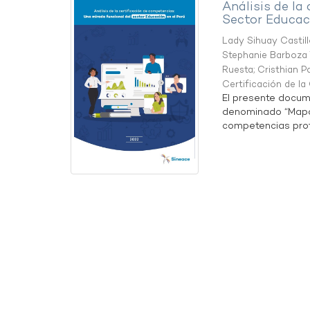
Análisis de la
Sector Educaci
Lady Sihuay Castill
Stephanie Barboza 
Ruesta
;
Cristhian P
Certificación de l
El presente docum
denominado “Mapa 
competencias profe