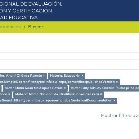
mpetencias
Buscar
tor: Anahí Chávez Ruesta ×
Materia: Educación ×
er.SimpleSearch.filter.type: info:eu-repo/semantics/publishedVersion ×
Autor: María Rosa Malásquez Sotelo ×
Autor: Lady Sihuay Castillo (autor principa
lando ×
Materia: Marco Nacional de Cualificaciones del Perú ×
eSearch.filter.type: info:eu-repo/semantics/technicalDocumentation ×
Mostrar filtros a