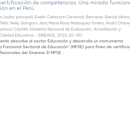
 certificación de competencias: Una mirada funcion
ón en el Perú
o (autor principal)
;
Evelin Catacora Caracholi
;
Bernardo García Velan
Tello
;
Nelly Góngora Jara
;
María Rosa Malásquez Sotelo
;
Anahí Cháve
acheco Castillo
(
Sistema Nacional de Evaluación, Acreditación y
a Calidad Educativa - SINEACE
,
2022-10-19
)
ento describe al sector Educación y desarrolla un instrumento
Funcional Sectorial de Educación” (MFSE) para fines de certifica
sionales del Sineace. El MFSE ...