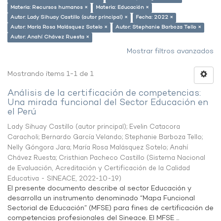
Materia: Recursos humanos ×
Materia: Educación ×
Autor: Lady Sihuay Castillo (autor principal) ×
Fecha: 2022 ×
Autor: María Rosa Malásquez Sotelo ×
Autor: Stephanie Barboza Tello ×
Autor: Anahí Chávez Ruesta ×
Mostrar filtros avanzados
Mostrando ítems 1-1 de 1
Análisis de la certificación de competencias:
Una mirada funcional del Sector Educación en
el Perú
Lady Sihuay Castillo (autor principal)
;
Evelin Catacora
Caracholi
;
Bernardo García Velando
;
Stephanie Barboza Tello
;
Nelly Góngora Jara
;
María Rosa Malásquez Sotelo
;
Anahí
Chávez Ruesta
;
Cristhian Pacheco Castillo
(
Sistema Nacional
de Evaluación, Acreditación y Certificación de la Calidad
Educativa - SINEACE
,
2022-10-19
)
El presente documento describe al sector Educación y
desarrolla un instrumento denominado “Mapa Funcional
Sectorial de Educación” (MFSE) para fines de certificación de
competencias profesionales del Sineace. El MFSE ...