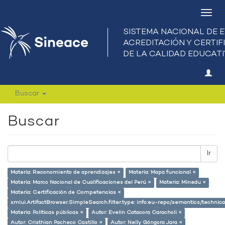
Camb
nave
Buscar
Buscar
Ir
Materia: Reconomiento de aprendizajes ×
Materia: Mapa funcional ×
Materia: Marco Nacional de Cualificaciones del Perú ×
Materia: Minedu ×
Materia: Certificación de Competencias ×
xmlui.ArtifactBrowser.SimpleSearch.filter.type: info:eu-repo/semantics/techni
Materia: Políticas públicas ×
Autor: Evelin Catacora Caracholi ×
Autor: Cristhian Pacheco Castillo ×
Autor: Nelly Góngora Jara ×