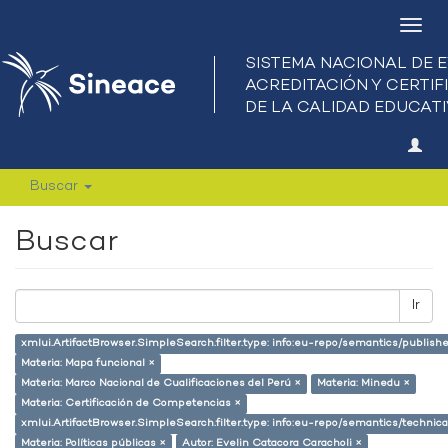
Camb
nave
Buscar
Buscar
Ir
xmlui.ArtifactBrowser.SimpleSearch.filter.type: info:eu-repo/semantics/publish
Materia: Mapa funcional ×
Materia: Marco Nacional de Cualificaciones del Perú ×
Materia: Minedu ×
Materia: Certificación de Competencias ×
xmlui.ArtifactBrowser.SimpleSearch.filter.type: info:eu-repo/semantics/techni
Materia: Políticas públicas ×
Autor: Evelin Catacora Caracholi ×