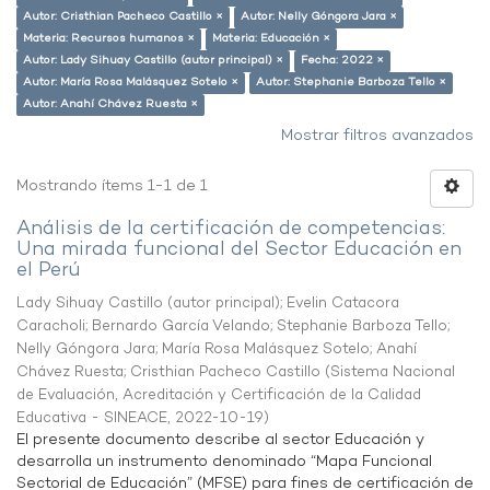
Autor: Cristhian Pacheco Castillo ×
Autor: Nelly Góngora Jara ×
Materia: Recursos humanos ×
Materia: Educación ×
Autor: Lady Sihuay Castillo (autor principal) ×
Fecha: 2022 ×
Autor: María Rosa Malásquez Sotelo ×
Autor: Stephanie Barboza Tello ×
Autor: Anahí Chávez Ruesta ×
Mostrar filtros avanzados
Mostrando ítems 1-1 de 1
Análisis de la certificación de competencias:
Una mirada funcional del Sector Educación en
el Perú
Lady Sihuay Castillo (autor principal)
;
Evelin Catacora
Caracholi
;
Bernardo García Velando
;
Stephanie Barboza Tello
;
Nelly Góngora Jara
;
María Rosa Malásquez Sotelo
;
Anahí
Chávez Ruesta
;
Cristhian Pacheco Castillo
(
Sistema Nacional
de Evaluación, Acreditación y Certificación de la Calidad
Educativa - SINEACE
,
2022-10-19
)
El presente documento describe al sector Educación y
desarrolla un instrumento denominado “Mapa Funcional
Sectorial de Educación” (MFSE) para fines de certificación de