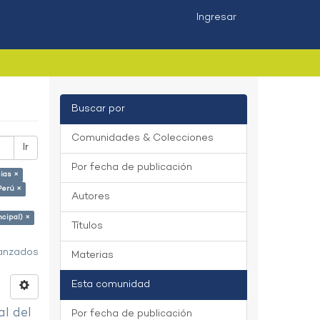
Ingresar
Buscar por
Comunidades & Colecciones
Ir
Por fecha de publicación
ias ×
Perú ×
Autores
ncipal) ×
Títulos
vanzados
Materias
Esta comunidad
al del
Por fecha de publicación