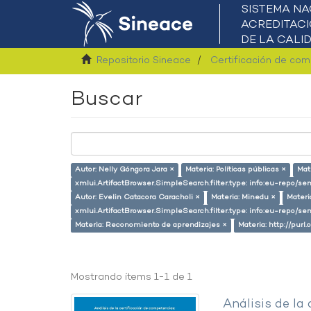
Repositorio Sineace
Certificación de co
Buscar
Autor: Nelly Góngora Jara ×
Materia: Políticas públicas ×
Mat
xmlui.ArtifactBrowser.SimpleSearch.filter.type: info:eu-repo/
Autor: Evelin Catacora Caracholi ×
Materia: Minedu ×
Materi
xmlui.ArtifactBrowser.SimpleSearch.filter.type: info:eu-repo/s
Materia: Reconomiento de aprendizajes ×
Materia: http://purl
Mostrando ítems 1-1 de 1
Análisis de la