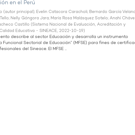
ón en el Perú
o (autor principal)
;
Evelin Catacora Caracholi
;
Bernardo García Velan
Tello
;
Nelly Góngora Jara
;
María Rosa Malásquez Sotelo
;
Anahí Cháve
acheco Castillo
(
Sistema Nacional de Evaluación, Acreditación y
a Calidad Educativa - SINEACE
,
2022-10-19
)
ento describe al sector Educación y desarrolla un instrumento
Funcional Sectorial de Educación” (MFSE) para fines de certifica
sionales del Sineace. El MFSE ...