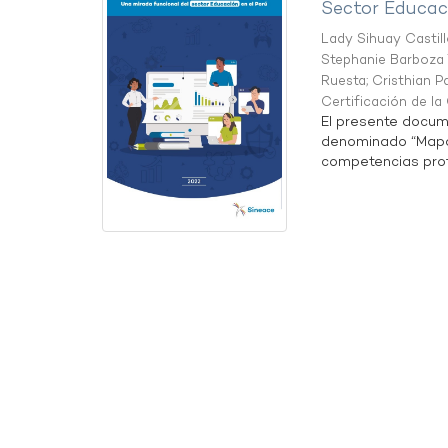
Sector Educaci
Lady Sihuay Castill
Stephanie Barboza 
Ruesta
;
Cristhian P
Certificación de l
El presente docum
denominado “Mapa 
competencias profe