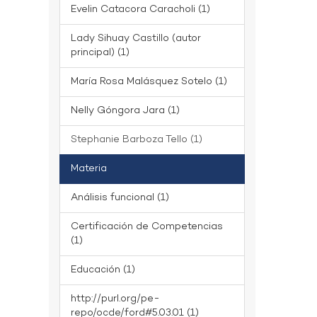
Evelin Catacora Caracholi (1)
Lady Sihuay Castillo (autor
principal) (1)
María Rosa Malásquez Sotelo (1)
Nelly Góngora Jara (1)
Stephanie Barboza Tello (1)
Materia
Análisis funcional (1)
Certificación de Competencias
(1)
Educación (1)
http://purl.org/pe-
repo/ocde/ford#5.03.01 (1)