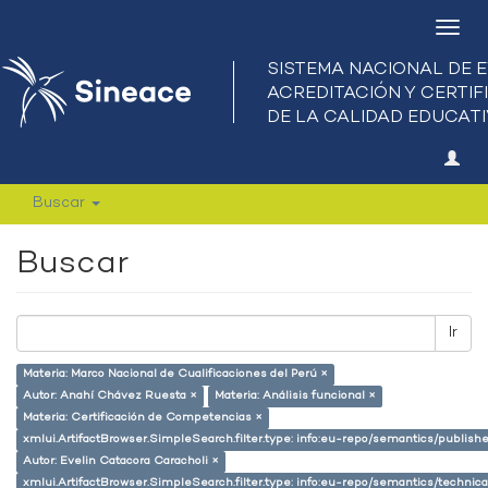
Camb
nave
Buscar
Buscar
Ir
Materia: Marco Nacional de Cualificaciones del Perú ×
Autor: Anahí Chávez Ruesta ×
Materia: Análisis funcional ×
Materia: Certificación de Competencias ×
xmlui.ArtifactBrowser.SimpleSearch.filter.type: info:eu-repo/semantics/publish
Autor: Evelin Catacora Caracholi ×
xmlui.ArtifactBrowser.SimpleSearch.filter.type: info:eu-repo/semantics/techni