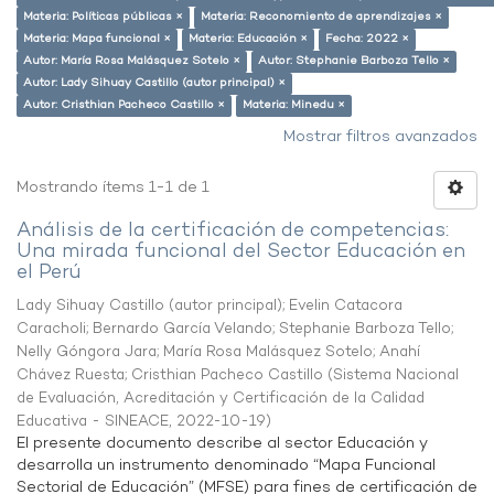
Materia: Políticas públicas ×
Materia: Reconomiento de aprendizajes ×
Materia: Mapa funcional ×
Materia: Educación ×
Fecha: 2022 ×
Autor: María Rosa Malásquez Sotelo ×
Autor: Stephanie Barboza Tello ×
Autor: Lady Sihuay Castillo (autor principal) ×
Autor: Cristhian Pacheco Castillo ×
Materia: Minedu ×
Mostrar filtros avanzados
Mostrando ítems 1-1 de 1
Análisis de la certificación de competencias:
Una mirada funcional del Sector Educación en
el Perú
Lady Sihuay Castillo (autor principal)
;
Evelin Catacora
Caracholi
;
Bernardo García Velando
;
Stephanie Barboza Tello
;
Nelly Góngora Jara
;
María Rosa Malásquez Sotelo
;
Anahí
Chávez Ruesta
;
Cristhian Pacheco Castillo
(
Sistema Nacional
de Evaluación, Acreditación y Certificación de la Calidad
Educativa - SINEACE
,
2022-10-19
)
El presente documento describe al sector Educación y
desarrolla un instrumento denominado “Mapa Funcional
Sectorial de Educación” (MFSE) para fines de certificación de