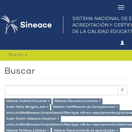
Camb
nave
Buscar
Buscar
Ir
Materia: Análisis funcional ×
Materia: Recursos humanos ×
Autor: Nelly Góngora Jara ×
Materia: Certificación de Competencias ×
xmlui.ArtifactBrowser.SimpleSearch.filter.type: info:eu-repo/semantics/publish
Autor: Evelin Catacora Caracholi ×
xmlui.ArtifactBrowser.SimpleSearch.filter.type: info:eu-repo/semantics/techni
Materia: Políticas públicas ×
Materia: Reconomiento de aprendizajes ×