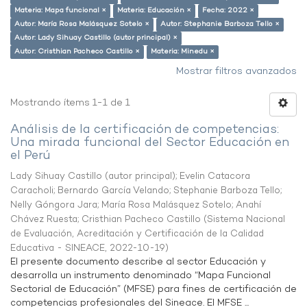
Materia: Mapa funcional ×
Materia: Educación ×
Fecha: 2022 ×
Autor: María Rosa Malásquez Sotelo ×
Autor: Stephanie Barboza Tello ×
Autor: Lady Sihuay Castillo (autor principal) ×
Autor: Cristhian Pacheco Castillo ×
Materia: Minedu ×
Mostrar filtros avanzados
Mostrando ítems 1-1 de 1
Análisis de la certificación de competencias:
Una mirada funcional del Sector Educación en
el Perú
Lady Sihuay Castillo (autor principal)
;
Evelin Catacora
Caracholi
;
Bernardo García Velando
;
Stephanie Barboza Tello
;
Nelly Góngora Jara
;
María Rosa Malásquez Sotelo
;
Anahí
Chávez Ruesta
;
Cristhian Pacheco Castillo
(
Sistema Nacional
de Evaluación, Acreditación y Certificación de la Calidad
Educativa - SINEACE
,
2022-10-19
)
El presente documento describe al sector Educación y
desarrolla un instrumento denominado “Mapa Funcional
Sectorial de Educación” (MFSE) para fines de certificación de
competencias profesionales del Sineace. El MFSE ...