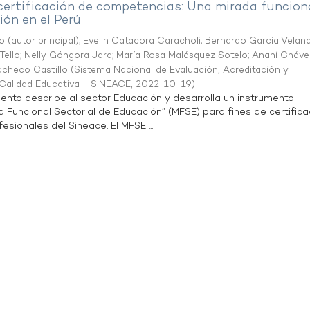
 certificación de competencias: Una mirada funcion
ón en el Perú
o (autor principal)
;
Evelin Catacora Caracholi
;
Bernardo García Velan
Tello
;
Nelly Góngora Jara
;
María Rosa Malásquez Sotelo
;
Anahí Cháve
acheco Castillo
(
Sistema Nacional de Evaluación, Acreditación y
a Calidad Educativa - SINEACE
,
2022-10-19
)
ento describe al sector Educación y desarrolla un instrumento
Funcional Sectorial de Educación” (MFSE) para fines de certifica
sionales del Sineace. El MFSE ...