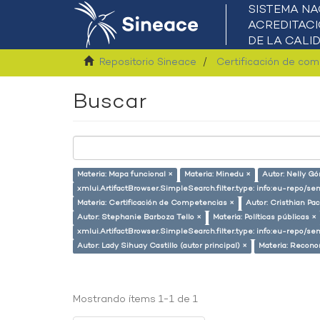
Repositorio Sineace
Certificación de co
Buscar
Materia: Mapa funcional ×
Materia: Minedu ×
Autor: Nelly Gó
xmlui.ArtifactBrowser.SimpleSearch.filter.type: info:eu-repo/
Materia: Certificación de Competencias ×
Autor: Cristhian Pa
Autor: Stephanie Barboza Tello ×
Materia: Políticas públicas ×
xmlui.ArtifactBrowser.SimpleSearch.filter.type: info:eu-repo/s
Autor: Lady Sihuay Castillo (autor principal) ×
Materia: Recono
Mostrando ítems 1-1 de 1