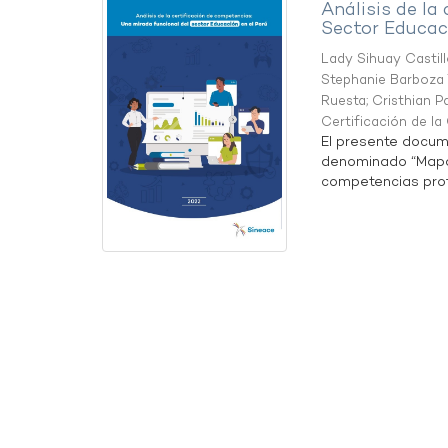
Análisis de la
Sector Educaci
Lady Sihuay Castill
Stephanie Barboza 
Ruesta
;
Cristhian P
Certificación de l
El presente docum
denominado “Mapa 
competencias profe