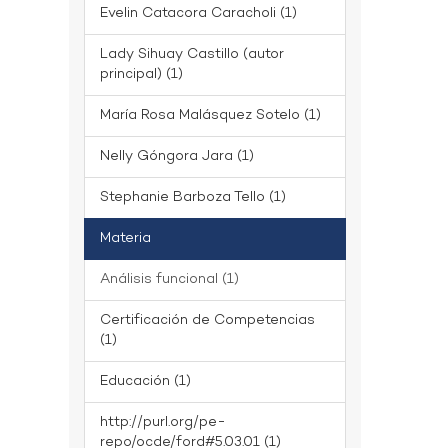
Evelin Catacora Caracholi (1)
Lady Sihuay Castillo (autor
principal) (1)
María Rosa Malásquez Sotelo (1)
Nelly Góngora Jara (1)
Stephanie Barboza Tello (1)
Materia
Análisis funcional (1)
Certificación de Competencias
(1)
Educación (1)
http://purl.org/pe-
repo/ocde/ford#5.03.01 (1)