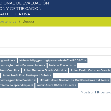
mpetencias
Buscar
ngora Jara ×
Materia: http://purl.org/pe-repo/ocde/ford#5.03.01 ×
semantics/technicalDocumentation ×
Materia: Educación ×
checo Castillo ×
Autor: Bernardo García Velando ×
Autor: Evelin Catacora Caracho
Autor: María Rosa Malásquez Sotelo ×
emantics/publishedVersion ×
Materia: Marco Nacional de Cualificaciones del Perú ×
miento de aprendizajes ×
Autor: Anahí Chávez Ruesta ×
Mostrar filtros a