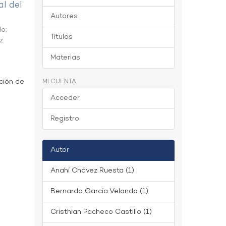
al del
Autores
do
;
Títulos
z
Materias
ción de
MI CUENTA
Acceder
Registro
Autor
Anahí Chávez Ruesta (1)
Bernardo García Velando (1)
Cristhian Pacheco Castillo (1)