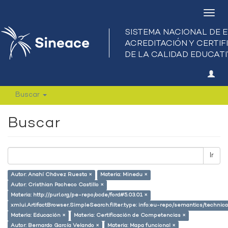
Camb
nave
Buscar
Buscar
Ir
Autor: Anahí Chávez Ruesta ×
Materia: Minedu ×
Autor: Cristhian Pacheco Castillo ×
Materia: http://purl.org/pe-repo/ocde/ford#5.03.01 ×
xmlui.ArtifactBrowser.SimpleSearch.filter.type: info:eu-repo/semantics/techni
Materia: Educación ×
Materia: Certificación de Competencias ×
Autor: Bernardo García Velando ×
Materia: Mapa funcional ×