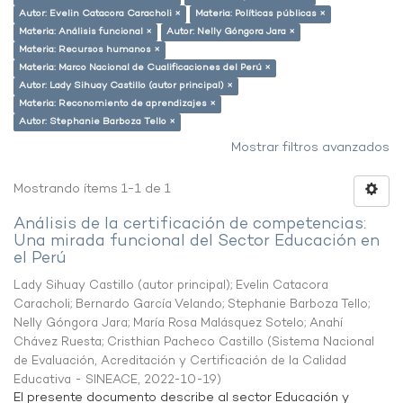
Autor: Evelin Catacora Caracholi ×
Materia: Políticas públicas ×
Materia: Análisis funcional ×
Autor: Nelly Góngora Jara ×
Materia: Recursos humanos ×
Materia: Marco Nacional de Cualificaciones del Perú ×
Autor: Lady Sihuay Castillo (autor principal) ×
Materia: Reconomiento de aprendizajes ×
Autor: Stephanie Barboza Tello ×
Mostrar filtros avanzados
Mostrando ítems 1-1 de 1
Análisis de la certificación de competencias:
Una mirada funcional del Sector Educación en
el Perú
Lady Sihuay Castillo (autor principal)
;
Evelin Catacora
Caracholi
;
Bernardo García Velando
;
Stephanie Barboza Tello
;
Nelly Góngora Jara
;
María Rosa Malásquez Sotelo
;
Anahí
Chávez Ruesta
;
Cristhian Pacheco Castillo
(
Sistema Nacional
de Evaluación, Acreditación y Certificación de la Calidad
Educativa - SINEACE
,
2022-10-19
)
El presente documento describe al sector Educación y