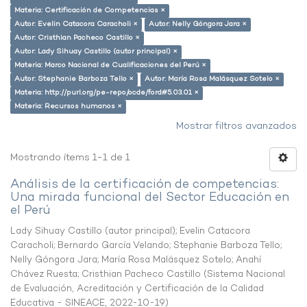
Materia: Certificación de Competencias ×
Autor: Evelin Catacora Caracholi ×
Autor: Nelly Góngora Jara ×
Autor: Cristhian Pacheco Castillo ×
Autor: Lady Sihuay Castillo (autor principal) ×
Materia: Marco Nacional de Cualificaciones del Perú ×
Autor: Stephanie Barboza Tello ×
Autor: María Rosa Malásquez Sotelo ×
Materia: http://purl.org/pe-repo/ocde/ford#5.03.01 ×
Materia: Recursos humanos ×
Mostrar filtros avanzados
Mostrando ítems 1-1 de 1
Análisis de la certificación de competencias:
Una mirada funcional del Sector Educación en
el Perú
Lady Sihuay Castillo (autor principal)
;
Evelin Catacora
Caracholi
;
Bernardo García Velando
;
Stephanie Barboza Tello
;
Nelly Góngora Jara
;
María Rosa Malásquez Sotelo
;
Anahí
Chávez Ruesta
;
Cristhian Pacheco Castillo
(
Sistema Nacional
de Evaluación, Acreditación y Certificación de la Calidad
Educativa - SINEACE
,
2022-10-19
)