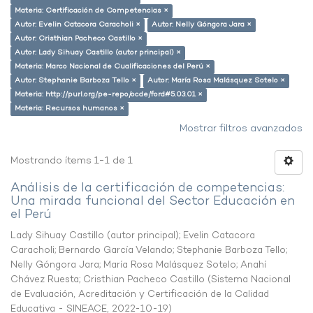
Materia: Certificación de Competencias ×
Autor: Evelin Catacora Caracholi ×
Autor: Nelly Góngora Jara ×
Autor: Cristhian Pacheco Castillo ×
Autor: Lady Sihuay Castillo (autor principal) ×
Materia: Marco Nacional de Cualificaciones del Perú ×
Autor: Stephanie Barboza Tello ×
Autor: María Rosa Malásquez Sotelo ×
Materia: http://purl.org/pe-repo/ocde/ford#5.03.01 ×
Materia: Recursos humanos ×
Mostrar filtros avanzados
Mostrando ítems 1-1 de 1
Análisis de la certificación de competencias:
Una mirada funcional del Sector Educación en
el Perú
Lady Sihuay Castillo (autor principal)
;
Evelin Catacora
Caracholi
;
Bernardo García Velando
;
Stephanie Barboza Tello
;
Nelly Góngora Jara
;
María Rosa Malásquez Sotelo
;
Anahí
Chávez Ruesta
;
Cristhian Pacheco Castillo
(
Sistema Nacional
de Evaluación, Acreditación y Certificación de la Calidad
Educativa - SINEACE
,
2022-10-19
)