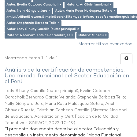
Autor: Evelin Catacora Caracholi ×
Materia: Análisis funcional ×
Autor: Nelly Góngora Jara ×
Autor: María Rosa Malásquez Sotelo ×
xmlui.ArtifactBrowser.SimpleSearch.filter.type: info:eu-repo/semantics/publish
Autor: Stephanie Barboza Tello ×
Autor: Lady Sihuay Castillo (autor principal) ×
Materia: Reconomiento de aprendizajes ×
Materia: Minedu ×
Mostrar filtros avanzados
Mostrando ítems 1-1 de 1
Análisis de la certificación de competencias:
Una mirada funcional del Sector Educación en
el Perú
Lady Sihuay Castillo (autor principal)
;
Evelin Catacora
Caracholi
;
Bernardo García Velando
;
Stephanie Barboza Tello
;
Nelly Góngora Jara
;
María Rosa Malásquez Sotelo
;
Anahí
Chávez Ruesta
;
Cristhian Pacheco Castillo
(
Sistema Nacional
de Evaluación, Acreditación y Certificación de la Calidad
Educativa - SINEACE
,
2022-10-19
)
El presente documento describe al sector Educación y
desarrolla un instrumento denominado “Mapa Funcional