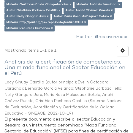
Materia: Certificación de Competencias ×
Materia: Análisis funcional ×
Autor: Cristhian Pacheco Castillo ×
Autor: Anahí Chávez Ruesta ×
Autor: Nelly Góngora Jara ×
Autor: María Rosa Malásquez Sotelo ×
Materia: http://purl.org/pe-repo/ocde/ford#5.03.01 ×
Materia: Recursos humanos ×
Mostrar filtros avanzados
Mostrando ítems 1-1 de 1
Análisis de la certificación de competencias:
Una mirada funcional del Sector Educación en
el Perú
Lady Sihuay Castillo (autor principal)
;
Evelin Catacora
Caracholi
;
Bernardo García Velando
;
Stephanie Barboza Tello
;
Nelly Góngora Jara
;
María Rosa Malásquez Sotelo
;
Anahí
Chávez Ruesta
;
Cristhian Pacheco Castillo
(
Sistema Nacional
de Evaluación, Acreditación y Certificación de la Calidad
Educativa - SINEACE
,
2022-10-19
)
El presente documento describe al sector Educación y
desarrolla un instrumento denominado “Mapa Funcional
Sectorial de Educación” (MFSE) para fines de certificación de