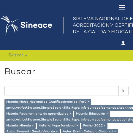
Camb
nave
Buscar
Buscar
Ir
Materia: Marco Nacional de Cualificaciones del Perú ×
xmlui.ArtifactBrowser.SimpleSearch.filter.type: info:eu-repo/semantics/techni
Materia: Reconomiento de aprendizajes ×
Materia: Educación ×
xmlui.ArtifactBrowser.SimpleSearch.filter.type: info:eu-repo/semantics/publish
Materia: Minedu ×
Materia: Mapa funcional ×
Fecha: 2022 ×
Autor: Bernardo García Velando ×
Autor: Evelin Catacora Caracholi ×