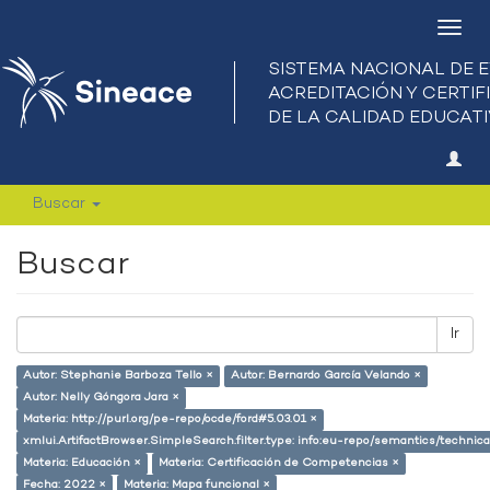
Camb
nave
Buscar
Buscar
Ir
Autor: Stephanie Barboza Tello ×
Autor: Bernardo García Velando ×
Autor: Nelly Góngora Jara ×
Materia: http://purl.org/pe-repo/ocde/ford#5.03.01 ×
xmlui.ArtifactBrowser.SimpleSearch.filter.type: info:eu-repo/semantics/techni
Materia: Educación ×
Materia: Certificación de Competencias ×
Fecha: 2022 ×
Materia: Mapa funcional ×