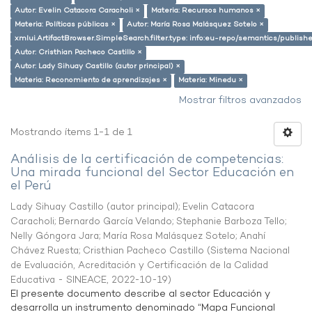
Autor: Evelin Catacora Caracholi ×
Materia: Recursos humanos ×
Materia: Políticas públicas ×
Autor: María Rosa Malásquez Sotelo ×
xmlui.ArtifactBrowser.SimpleSearch.filter.type: info:eu-repo/semantics/publish
Autor: Cristhian Pacheco Castillo ×
Autor: Lady Sihuay Castillo (autor principal) ×
Materia: Reconomiento de aprendizajes ×
Materia: Minedu ×
Mostrar filtros avanzados
Mostrando ítems 1-1 de 1
Análisis de la certificación de competencias:
Una mirada funcional del Sector Educación en
el Perú
Lady Sihuay Castillo (autor principal)
;
Evelin Catacora
Caracholi
;
Bernardo García Velando
;
Stephanie Barboza Tello
;
Nelly Góngora Jara
;
María Rosa Malásquez Sotelo
;
Anahí
Chávez Ruesta
;
Cristhian Pacheco Castillo
(
Sistema Nacional
de Evaluación, Acreditación y Certificación de la Calidad
Educativa - SINEACE
,
2022-10-19
)
El presente documento describe al sector Educación y
desarrolla un instrumento denominado “Mapa Funcional