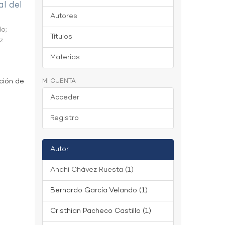
al del
Autores
do
;
Títulos
z
Materias
ción de
MI CUENTA
Acceder
Registro
Autor
Anahí Chávez Ruesta (1)
Bernardo García Velando (1)
Cristhian Pacheco Castillo (1)