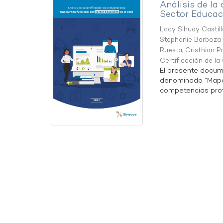
Análisis de la
Sector Educaci
Lady Sihuay Castill
Stephanie Barboza 
Ruesta
;
Cristhian P
Certificación de l
El presente docum
denominado “Mapa 
competencias profe