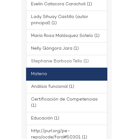
Evelin Catacora Caracholi (1)
Lady Sihuay Castillo (autor
principal) (1)
María Rosa Malásquez Sotelo (1)
Nelly Góngora Jara (1)
Stephanie Barboza Tello (1)
Materia
Análisis funcional (1)
Certificación de Competencias
(1)
Educación (1)
http://purl.org/pe-
repo/ocde/ford#5.03.01 (1)