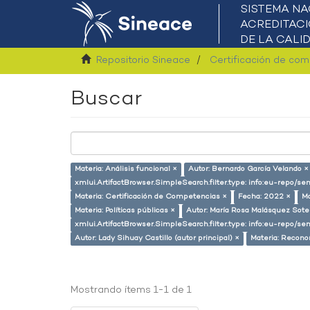
Repositorio Sineace
Certificación de co
Buscar
Materia: Análisis funcional ×
Autor: Bernardo García Velando ×
xmlui.ArtifactBrowser.SimpleSearch.filter.type: info:eu-repo/
Materia: Certificación de Competencias ×
Fecha: 2022 ×
Ma
Materia: Políticas públicas ×
Autor: María Rosa Malásquez Sote
xmlui.ArtifactBrowser.SimpleSearch.filter.type: info:eu-repo/s
Autor: Lady Sihuay Castillo (autor principal) ×
Materia: Recono
Mostrando ítems 1-1 de 1