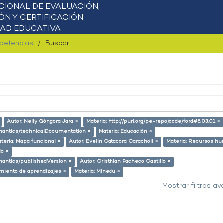
mpetencias
Buscar
Autor: Nelly Góngora Jara ×
Materia: http://purl.org/pe-repo/ocde/ford#5.03.01 ×
semantics/technicalDocumentation ×
Materia: Educación ×
teria: Mapa funcional ×
Autor: Evelin Catacora Caracholi ×
Materia: Recursos h
lo ×
emantics/publishedVersion ×
Autor: Cristhian Pacheco Castillo ×
miento de aprendizajes ×
Materia: Minedu ×
Mostrar filtros a