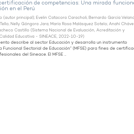
 certificación de competencias: Una mirada funcion
ón en el Perú
o (autor principal)
;
Evelin Catacora Caracholi
;
Bernardo García Velan
Tello
;
Nelly Góngora Jara
;
María Rosa Malásquez Sotelo
;
Anahí Cháve
acheco Castillo
(
Sistema Nacional de Evaluación, Acreditación y
a Calidad Educativa - SINEACE
,
2022-10-19
)
ento describe al sector Educación y desarrolla un instrumento
Funcional Sectorial de Educación” (MFSE) para fines de certifica
sionales del Sineace. El MFSE ...