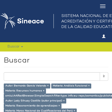
Camb
nave
Buscar
Buscar
Ir
Autor: Bernardo García Velando ×
Materia: Análisis funcional ×
Materia: Recursos humanos ×
xmlui.ArtifactBrowser.SimpleSearch.filter.type: info:eu-repo/semantics/publish
Autor: Lady Sihuay Castillo (autor principal) ×
Materia: Reconomiento de aprendizajes ×
Materia: Marco Nacional de Cualificaciones del Perú ×