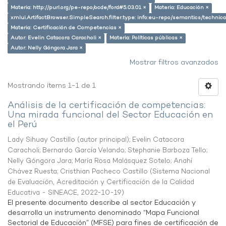
Materia: http://purl.org/pe-repo/ocde/ford#5.03.01 ×
Materia: Educación ×
xmlui.ArtifactBrowser.SimpleSearch.filter.type: info:eu-repo/semantics/techni
Materia: Certificación de Competencias ×
Autor: Evelin Catacora Caracholi ×
Materia: Políticas públicas ×
Autor: Nelly Góngora Jara ×
Mostrar filtros avanzados
Mostrando ítems 1-1 de 1
Análisis de la certificación de competencias:
Una mirada funcional del Sector Educación en
el Perú
Lady Sihuay Castillo (autor principal)
;
Evelin Catacora
Caracholi
;
Bernardo García Velando
;
Stephanie Barboza Tello
;
Nelly Góngora Jara
;
María Rosa Malásquez Sotelo
;
Anahí
Chávez Ruesta
;
Cristhian Pacheco Castillo
(
Sistema Nacional
de Evaluación, Acreditación y Certificación de la Calidad
Educativa - SINEACE
,
2022-10-19
)
El presente documento describe al sector Educación y
desarrolla un instrumento denominado “Mapa Funcional
Sectorial de Educación” (MFSE) para fines de certificación de