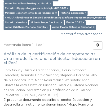
Autor: María Rosa Malásquez Sotelo ×
Materia: http://purl.org/pe-repo/ocde/ford#5.03.01 ×
Materia: Reconomiento de aprendizajes ×
Materia: Educación ×
xmlui.ArtifactBrowser.SimpleSearch.filter.type: info:eu-repo/semantics/techni
Materia: Minedu ×
Materia: Mapa funcional ×
Fecha: 2022 ×
Autor: Cristhian Pacheco Castillo ×
Autor: Evelin Catacora Caracholi ×
Mostrar filtros avanzados
Mostrando ítems 1-1 de 1
Análisis de la certificación de competencias:
Una mirada funcional del Sector Educación en
el Perú
Lady Sihuay Castillo (autor principal)
;
Evelin Catacora
Caracholi
;
Bernardo García Velando
;
Stephanie Barboza Tello
;
Nelly Góngora Jara
;
María Rosa Malásquez Sotelo
;
Anahí
Chávez Ruesta
;
Cristhian Pacheco Castillo
(
Sistema Nacional
de Evaluación, Acreditación y Certificación de la Calidad
Educativa - SINEACE
,
2022-10-19
)
El presente documento describe al sector Educación y
desarrolla un instrumento denominado “Mapa Funcional