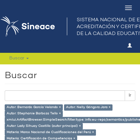
Camb
nave
Buscar
Buscar
Ir
Autor: Bernardo García Velando ×
Autor: Nelly Góngora Jara ×
Autor: Stephanie Barboza Tello ×
xmlui.ArtifactBrowser.SimpleSearch.filter.type: info:eu-repo/semantics/publish
Autor: Lady Sihuay Castillo (autor principal) ×
Materia: Marco Nacional de Cualificaciones del Perú ×
Materia: Certificación de Competencias ×