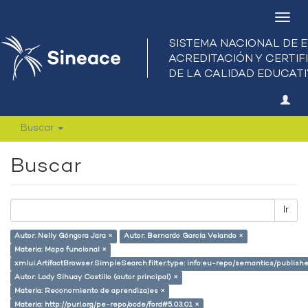
Camb
nave
Buscar
Buscar
Ir
Autor: Nelly Góngora Jara ×
Autor: Bernardo García Velando ×
Materia: Mapa funcional ×
xmlui.ArtifactBrowser.SimpleSearch.filter.type: info:eu-repo/semantics/publish
Autor: Lady Sihuay Castillo (autor principal) ×
Materia: Reconomiento de aprendizajes ×
Materia: http://purl.org/pe-repo/ocde/ford#5.03.01 ×