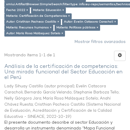
xmlui.ArtifactBrowser.SimpleSearch.filter.type: info:eu-repo/semantics/techni
Fecha: 2022 ×
Materia: Educación ×
Materia: Certificación de Competencias ×
Autor: Cristhian Pacheco Castillo ×
Autor: Evelin Catacora Caracholi ×
Materia: Recursos humanos ×
Materia: Políticas públicas ×
Autor: María Rosa Malásquez Sotelo ×
Mostrar filtros avanzados
Mostrando ítems 1-1 de 1
Análisis de la certificación de competencias:
Una mirada funcional del Sector Educación en
el Perú
Lady Sihuay Castillo (autor principal)
;
Evelin Catacora
Caracholi
;
Bernardo García Velando
;
Stephanie Barboza Tello
;
Nelly Góngora Jara
;
María Rosa Malásquez Sotelo
;
Anahí
Chávez Ruesta
;
Cristhian Pacheco Castillo
(
Sistema Nacional
de Evaluación, Acreditación y Certificación de la Calidad
Educativa - SINEACE
,
2022-10-19
)
El presente documento describe al sector Educación y
desarrolla un instrumento denominado “Mapa Funcional