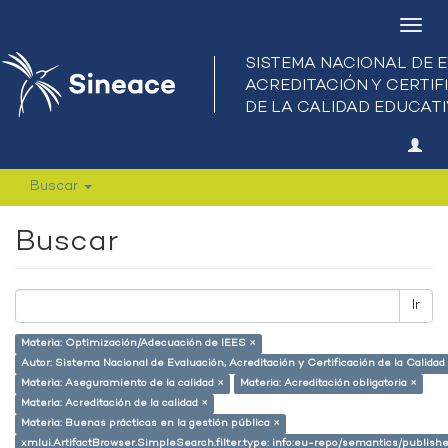
Camb
nave
Buscar
Buscar
Ir
Materia: Optimización/Adecuación de IEES ×
Autor: Sistema Nacional de Evaluación, Acreditación y Certificación de la Calid
Materia: Aseguramiento de la calidad ×
Materia: Acreditación obligatoria ×
Materia: Acreditación de la calidad ×
Materia: Buenas prácticas en la gestión pública ×
xmlui.ArtifactBrowser.SimpleSearch.filter.type: info:eu-repo/semantics/publish