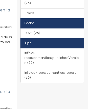
(26)
 en la
... más
Fecha
ducativa
2023 (26)
ad de la
to del
Tipo
info:eu-
repo/semantics/publishedVersio
n (26)
info:eu-repo/semantics/report
(26)
 en la
ducativa