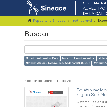
Repositorio Sineace
Institucional
Busc
Buscar
Materia: Autoevaluación ×
Materia: Licenciamiento ×
Materi
Materia: http://purl.org/pe-repo/ocde/ford#5.03.01 ×
Materia: A
Mostrando ítems 1-10 de 26
Boletín region
región San Ma
Sistema Nacional de