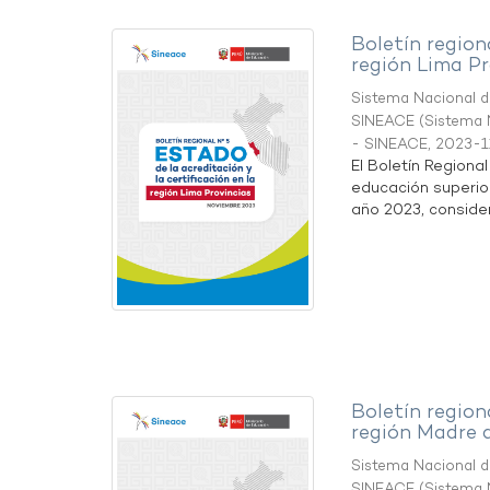
Boletín region
región Lima Pr
Sistema Nacional de
SINEACE
(
Sistema N
- SINEACE
,
2023-1
El Boletín Regiona
educación superio
año 2023, considera
Boletín region
región Madre 
Sistema Nacional de
SINEACE
(
Sistema N