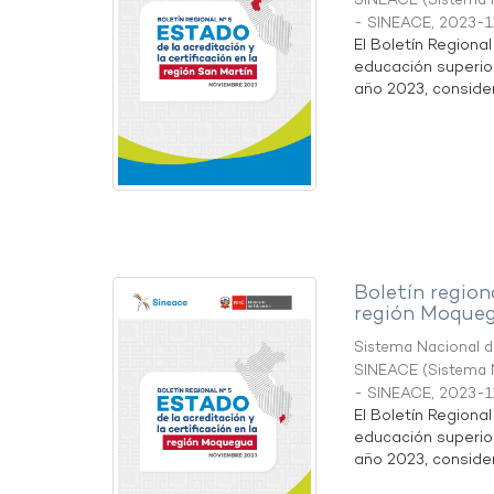
SINEACE
(
Sistema N
- SINEACE
,
2023-1
El Boletín Regiona
educación superio
año 2023, considera
Boletín region
región Moque
Sistema Nacional de
SINEACE
(
Sistema N
- SINEACE
,
2023-1
El Boletín Regiona
educación superio
año 2023, considera