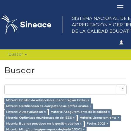
Camb
nave
Buscar
Buscar
Ir
Materia: Calidad de educación superior región Callao ×
Materia: Certificación de competencias profesionales ×
Materia: Autoevaluación ×
Materia: Aseguramiento de la calidad ×
Materia: Optimización/Adecuación de IEES ×
Materia: Licenciamiento ×
Materia: Buenas prácticas en la gestión pública ×
Fecha: 2023 ×
Materia: http://purl.org/pe-repo/ocde/ford#5.03.01 ×