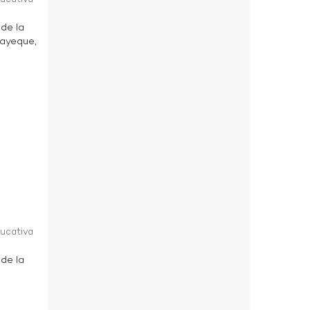
 de la
bayeque,
ducativa
 de la