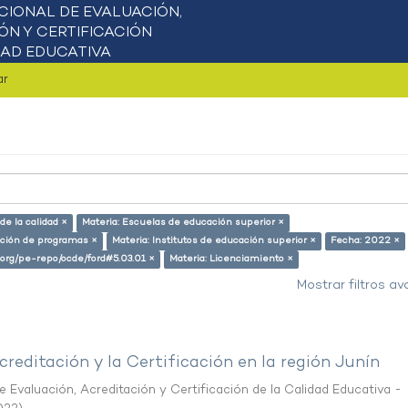
ar
e la calidad ×
Materia: Escuelas de educación superior ×
ación de programas ×
Materia: Institutos de educación superior ×
Fecha: 2022 ×
l.org/pe-repo/ocde/ford#5.03.01 ×
Materia: Licenciamiento ×
Mostrar filtros a
creditación y la Certificación en la región Junín
 Evaluación, Acreditación y Certificación de la Calidad Educativa -