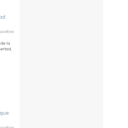
tad
ducativa
 de la
bertad,
eque
ducativa