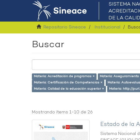
Repositorio Sineace
Institucional
Busc
Buscar
Materia: Acreditación de programas ×
Materia: Aseguramiento d
Materia: Certificación de Competencias ×
Materia: Autoevalu
Materia: Calidad de la educación superior ×
Materia: http://pur
Mostrando ítems 1-10 de 26
Estado de la A
Sistema Nacional de