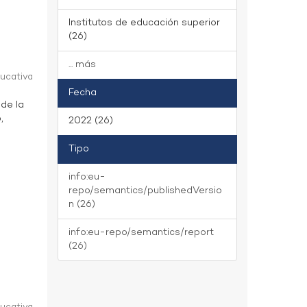
Institutos de educación superior
(26)
... más
ducativa
Fecha
 de la
,
2022 (26)
Tipo
info:eu-
repo/semantics/publishedVersio
n (26)
info:eu-repo/semantics/report
(26)