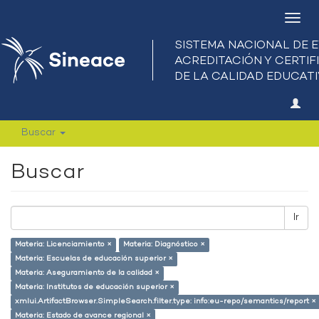
Camb
nave
Buscar
Buscar
Ir
Materia: Licenciamiento ×
Materia: Diagnóstico ×
Materia: Escuelas de educación superior ×
Materia: Aseguramiento de la calidad ×
Materia: Institutos de educación superior ×
xmlui.ArtifactBrowser.SimpleSearch.filter.type: info:eu-repo/semantics/report ×
Materia: Estado de avance regional ×